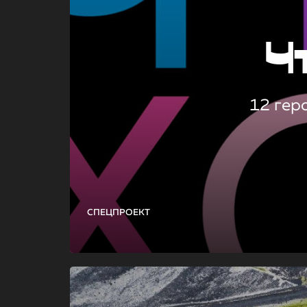
Ч
12 гер
СПЕЦПРОЕКТ