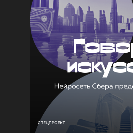
Гово
искус
Нейросеть Сбера предс
СПЕЦПРОЕКТ