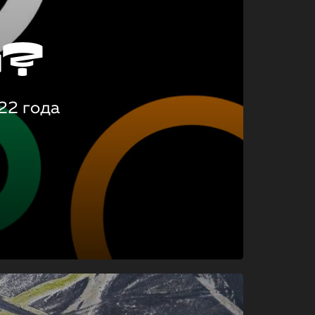
о?
22 года