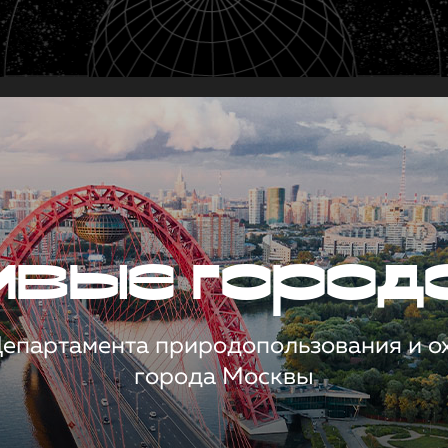
чивые город
 Департамента природопользования и 
города Москвы