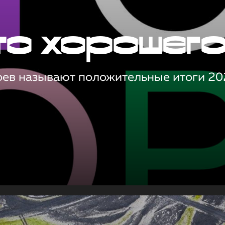
то хорошег
оев называют положительные итоги 20