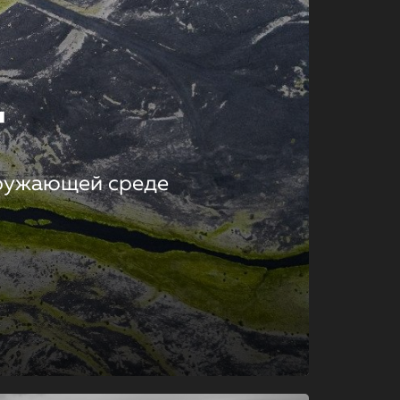
т
кружающей среде