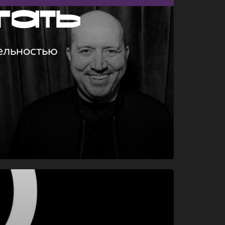
гать
ельностью