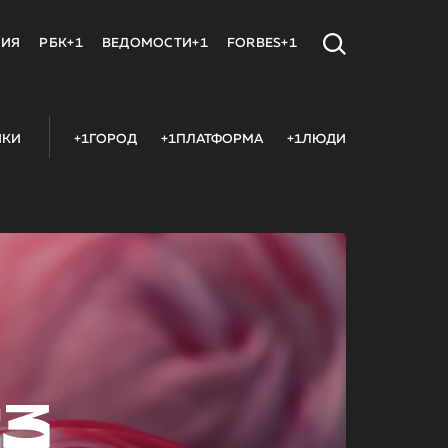
МИЯ
РБК+1
ВЕДОМОСТИ+1
FORBES+1
ИКИ
+1ГОРОД
+1ПЛАТФОРМА
+1ЛЮДИ
23