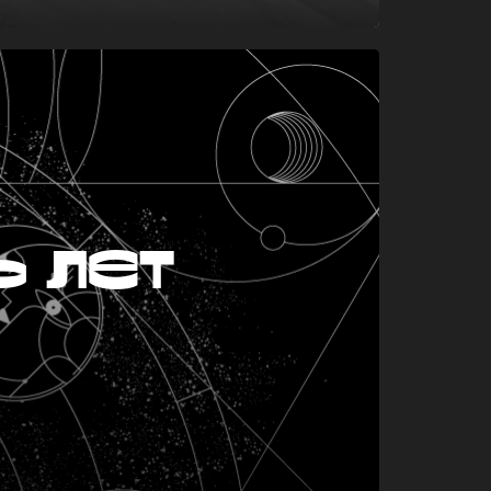
ь лет