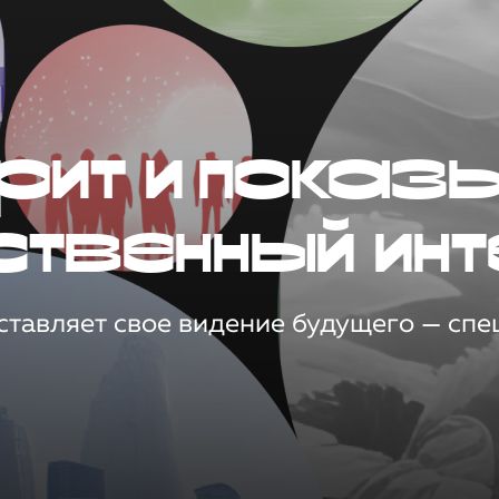
рит и показ
ственный инт
тавляет свое видение будущего — спец