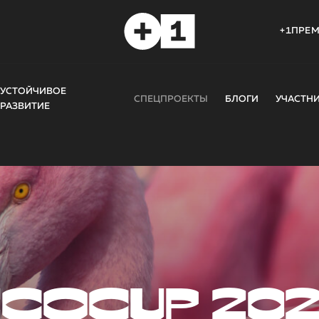
+1ПРЕ
УСТОЙЧИВОЕ
СПЕЦПРОЕКТЫ
БЛОГИ
УЧАСТН
РАЗВИТИЕ
COCUP 20