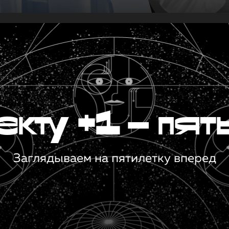
кту +1 — пят
Заглядываем на пятилетку вперед