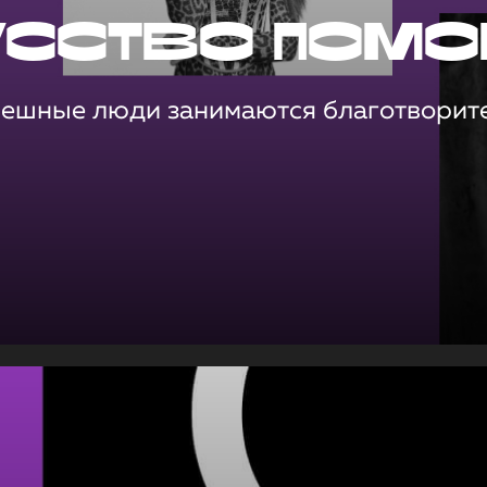
усство помо
пешные люди занимаются благотворит