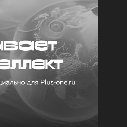
ывает
еллект
иально для Plus‑one.ru