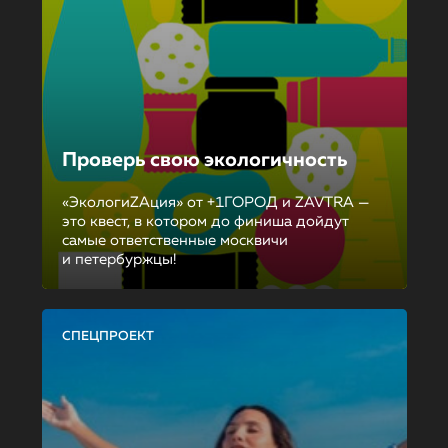
Проверь свою экологичность
«ЭкологиZAция» от +1ГОРОД и ZAVTRA —
это квест, в котором до финиша дойдут
самые ответственные москвичи
и петербуржцы!
СПЕЦПРОЕКТ