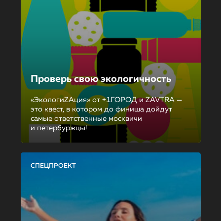
Проверь свою экологичность
«ЭкологиZAция» от +1ГОРОД и ZAVTRA —
это квест, в котором до финиша дойдут
самые ответственные москвичи
и петербуржцы!
СПЕЦПРОЕКТ