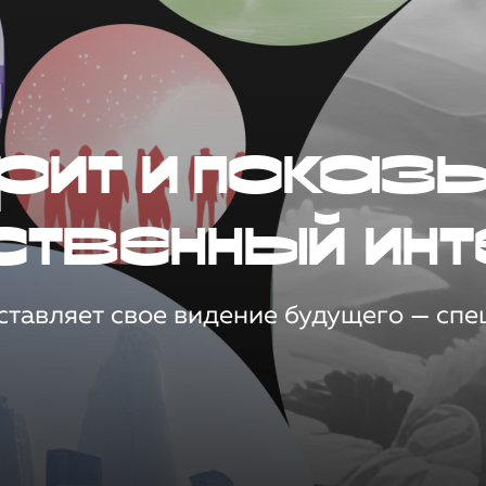
рит и показ
ственный инт
тавляет свое видение будущего — спец