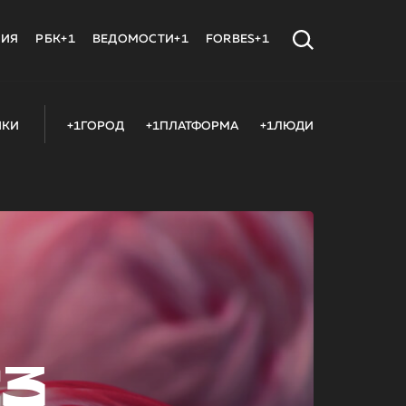
МИЯ
РБК+1
ВЕДОМОСТИ+1
FORBES+1
ИКИ
+1ГОРОД
+1ПЛАТФОРМА
+1ЛЮДИ
23