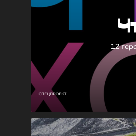
Ч
12 гер
СПЕЦПРОЕКТ