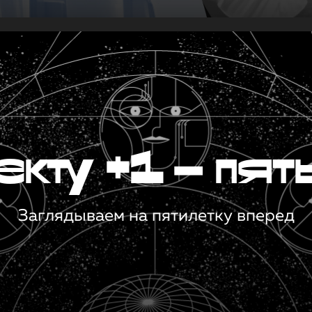
кту +1 — пят
Заглядываем на пятилетку вперед