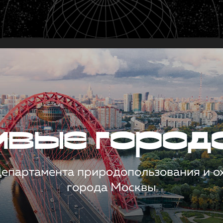
чивые город
 Департамента природопользования и 
города Москвы