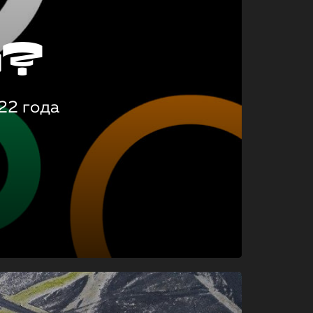
о?
22 года