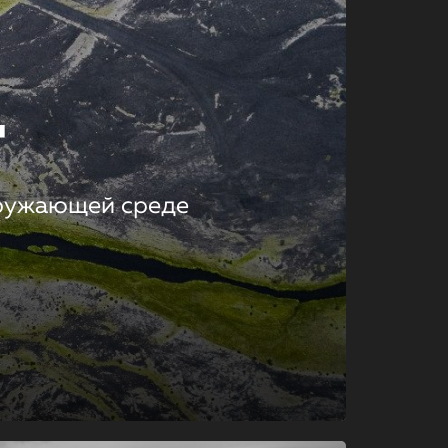
т
кружающей среде