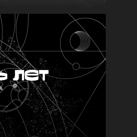
ь лет