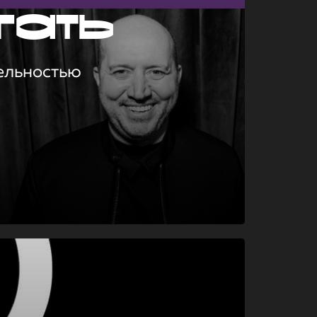
гать
ельностью