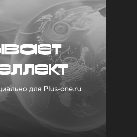
ывает
еллект
иально для Plus‑one.ru