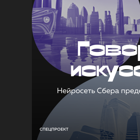
Гово
искус
Нейросеть Сбера предс
СПЕЦПРОЕКТ