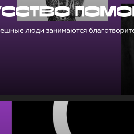
усство помо
пешные люди занимаются благотворит