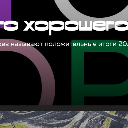
то хорошег
оев называют положительные итоги 20