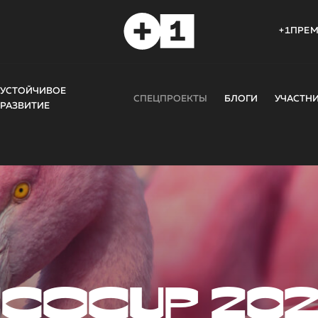
+1ПРЕ
УСТОЙЧИВОЕ
СПЕЦПРОЕКТЫ
БЛОГИ
УЧАСТН
РАЗВИТИЕ
COCUP 20