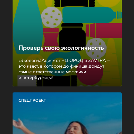
Проверь свою экологичность
«ЭкологиZAция» от +1ГОРОД и ZAVTRA —
это квест, в котором до финиша дойдут
самые ответственные москвичи
и петербуржцы!
СПЕЦПРОЕКТ