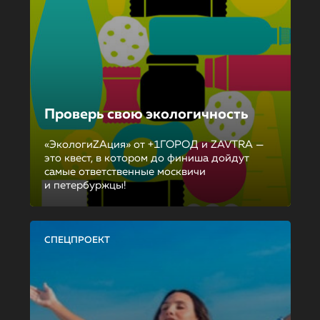
Проверь свою экологичность
«ЭкологиZAция» от +1ГОРОД и ZAVTRA —
это квест, в котором до финиша дойдут
самые ответственные москвичи
и петербуржцы!
СПЕЦПРОЕКТ