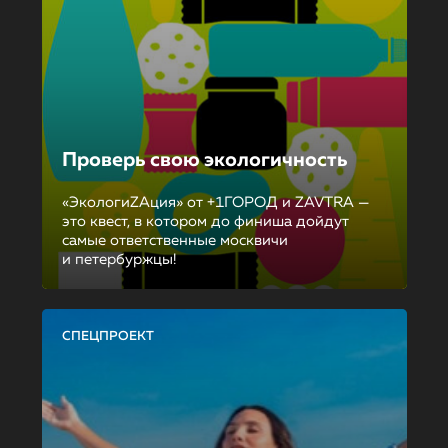
Проверь свою экологичность
«ЭкологиZAция» от +1ГОРОД и ZAVTRA —
это квест, в котором до финиша дойдут
самые ответственные москвичи
и петербуржцы!
СПЕЦПРОЕКТ