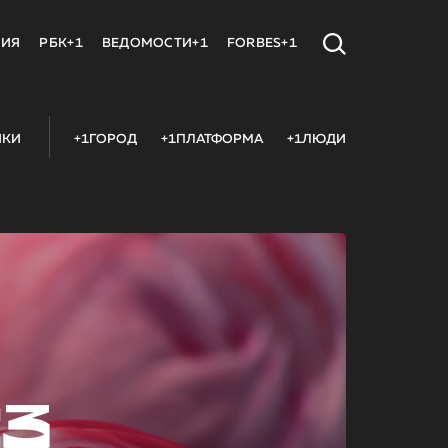
МИЯ
РБК+1
ВЕДОМОСТИ+1
FORBES+1
ИКИ
+1ГОРОД
+1ПЛАТФОРМА
+1ЛЮДИ
23