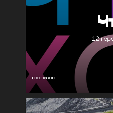
Ч
12 гер
СПЕЦПРОЕКТ