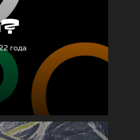
о?
22 года