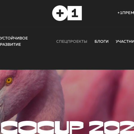
+1ПРЕ
УСТОЙЧИВОЕ
СПЕЦПРОЕКТЫ
БЛОГИ
УЧАСТН
РАЗВИТИЕ
COCUP 20