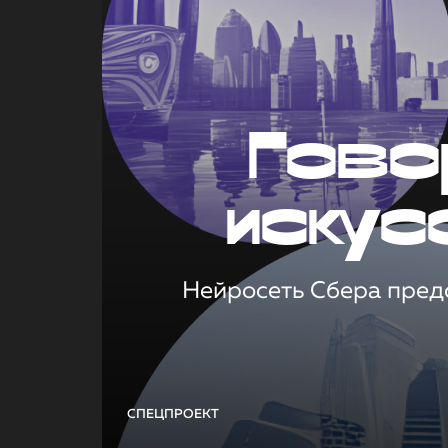
Гово
искус
Нейросеть Сбера предс
СПЕЦПРОЕКТ