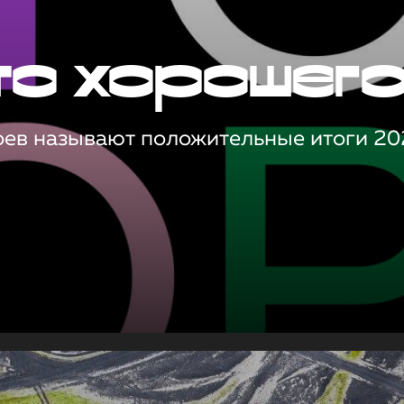
то хорошег
оев называют положительные итоги 20