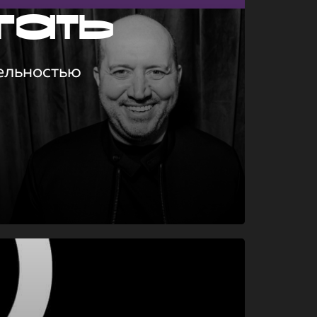
гать
ельностью