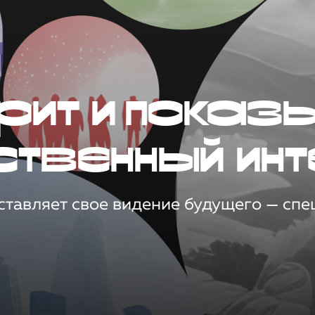
рит и показ
ственный инт
тавляет свое видение будущего — спец