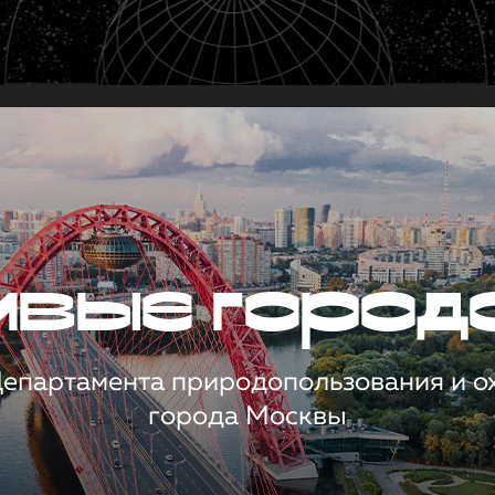
чивые город
 Департамента природопользования и 
города Москвы