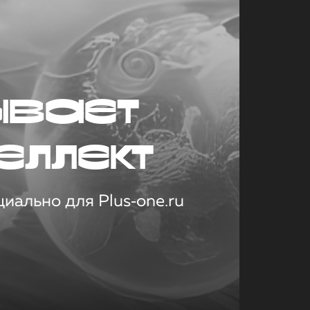
ывает
еллект
иально для Plus‑one.ru