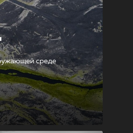
т
кружающей среде