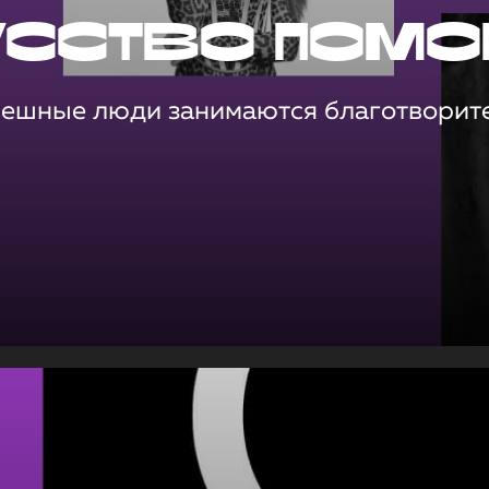
усство помо
пешные люди занимаются благотворит