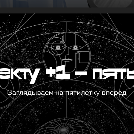
кту +1 — пят
Заглядываем на пятилетку вперед