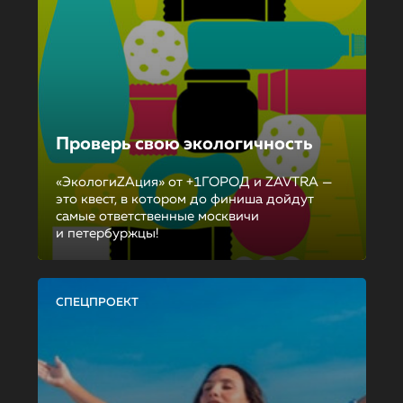
Проверь свою экологичность
«ЭкологиZAция» от +1ГОРОД и ZAVTRA —
это квест, в котором до финиша дойдут
самые ответственные москвичи
и петербуржцы!
СПЕЦПРОЕКТ