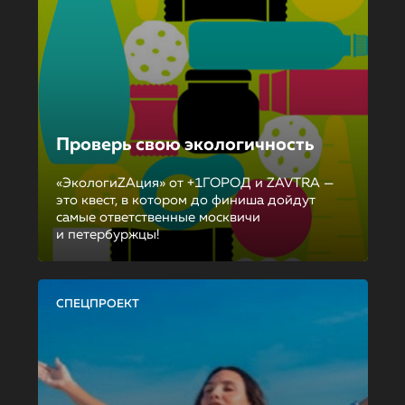
Проверь свою экологичность
«ЭкологиZAция» от +1ГОРОД и ZAVTRA —
это квест, в котором до финиша дойдут
самые ответственные москвичи
и петербуржцы!
СПЕЦПРОЕКТ