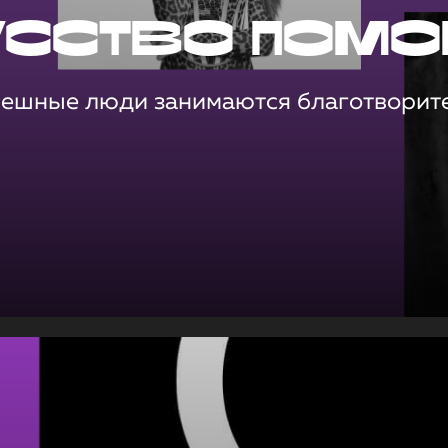
усство помо
пешные люди занимаются благотворит