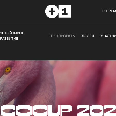
+1ПРЕ
УСТОЙЧИВОЕ
СПЕЦПРОЕКТЫ
БЛОГИ
УЧАСТН
РАЗВИТИЕ
COCUP 20