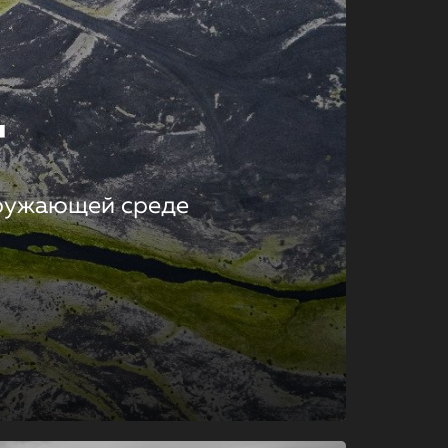
т
кружающей среде