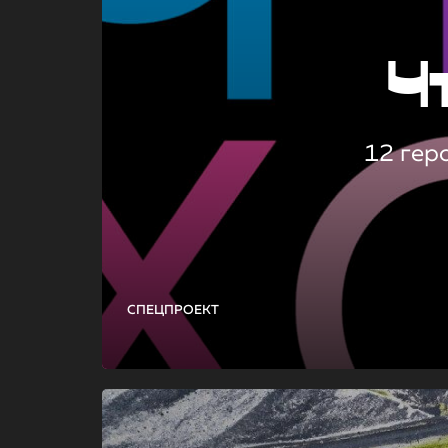
Ч
12 гер
СПЕЦПРОЕКТ