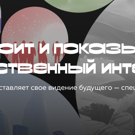
рит и показ
ственный инт
тавляет свое видение будущего — спец