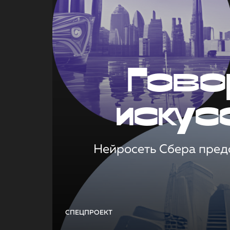
Гово
искус
Нейросеть Сбера предс
СПЕЦПРОЕКТ