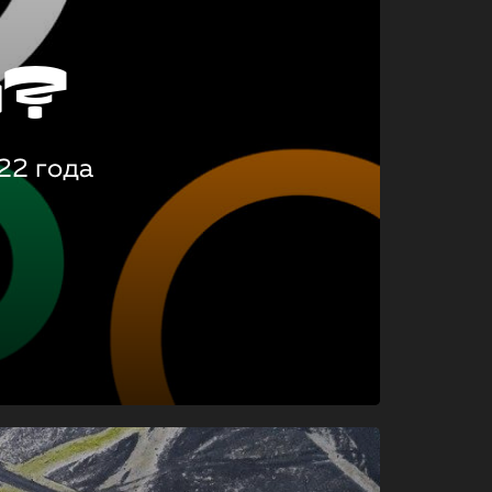
о?
22 года