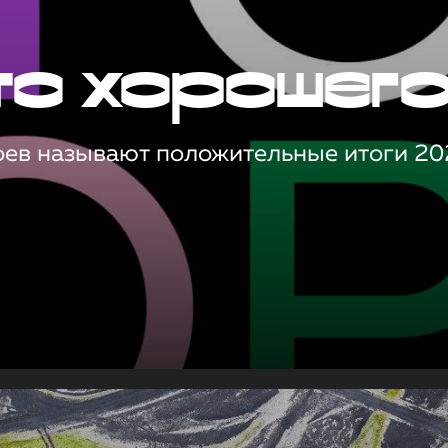
то хорошег
оев называют положительные итоги 20