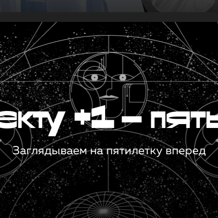
кту +1 — пят
Заглядываем на пятилетку вперед