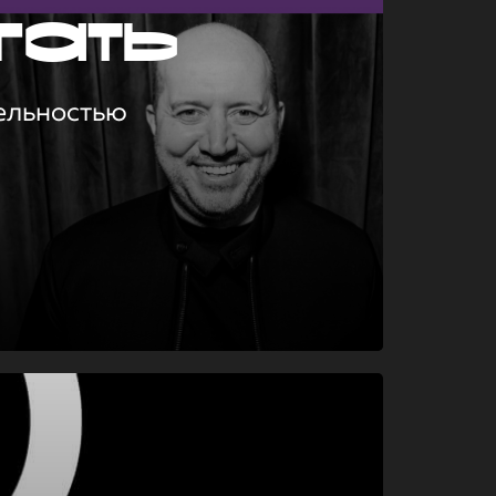
гать
ельностью