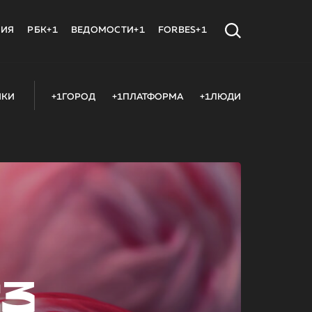
МИЯ
РБК+1
ВЕДОМОСТИ+1
FORBES+1
ИКИ
+1ГОРОД
+1ПЛАТФОРМА
+1ЛЮДИ
23