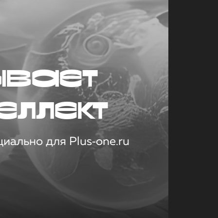
ывает
еллект
иально для Plus‑one.ru