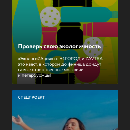
Проверь свою экологичность
«ЭкологиZAция» от +1ГОРОД и ZAVTRA —
это квест, в котором до финиша дойдут
самые ответственные москвичи
и петербуржцы!
СПЕЦПРОЕКТ