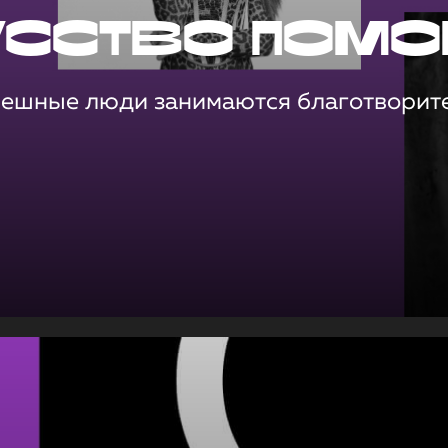
усство помо
пешные люди занимаются благотворит