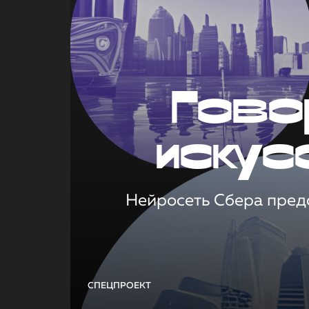
Гово
искус
Нейросеть Сбера предс
СПЕЦПРОЕКТ