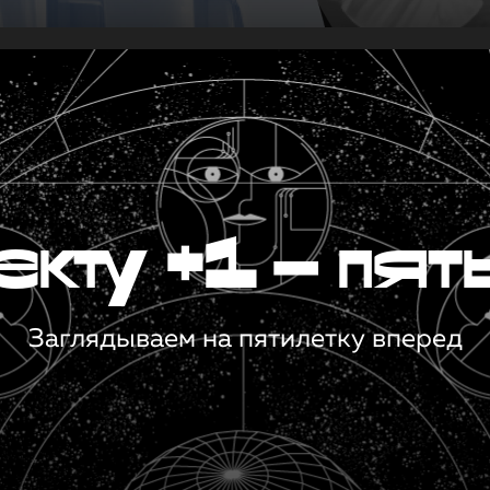
кту +1 — пят
Заглядываем на пятилетку вперед