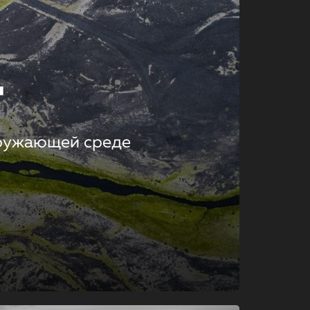
т
кружающей среде