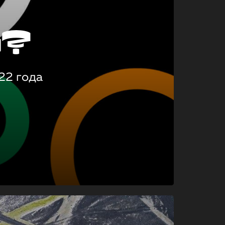
о?
22 года