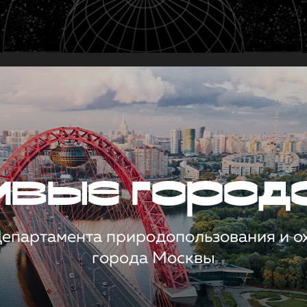
чивые город
 Департамента природопользования и 
города Москвы