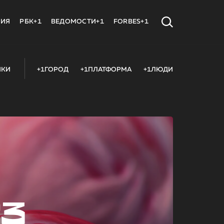
МИЯ
РБК+1
ВЕДОМОСТИ+1
FORBES+1
ИКИ
+1ГОРОД
+1ПЛАТФОРМА
+1ЛЮДИ
23