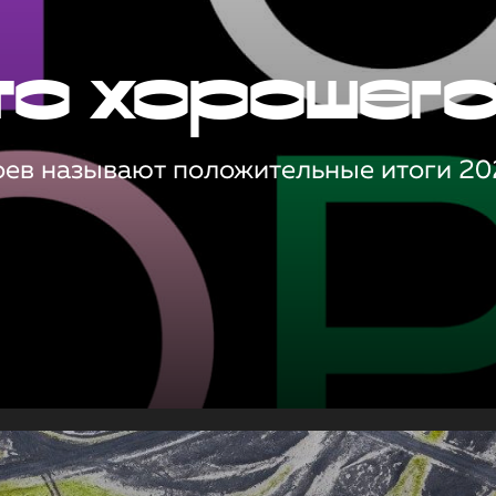
то хорошег
оев называют положительные итоги 20