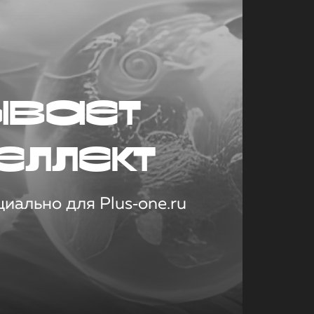
ывает
еллект
иально для Plus‑one.ru