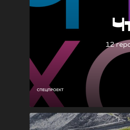
Ч
12 гер
СПЕЦПРОЕКТ