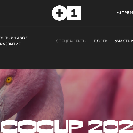
+1ПРЕ
УСТОЙЧИВОЕ
СПЕЦПРОЕКТЫ
БЛОГИ
УЧАСТН
РАЗВИТИЕ
COCUP 20