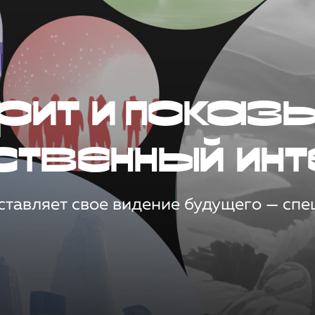
рит и показ
ственный инт
тавляет свое видение будущего — спец