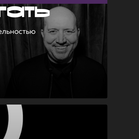
гать
ельностью