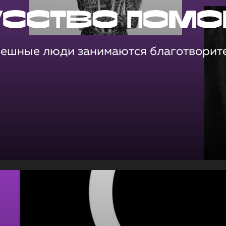
усство помо
пешные люди занимаются благотворит