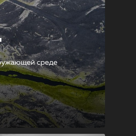
т
кружающей среде