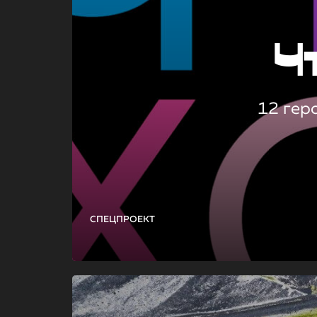
Ч
12 гер
СПЕЦПРОЕКТ