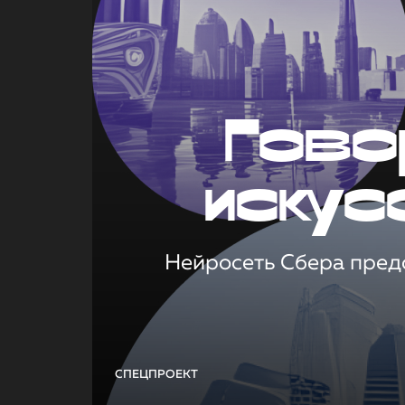
Гово
искус
Нейросеть Сбера предс
СПЕЦПРОЕКТ