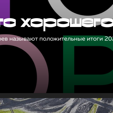
то хорошег
оев называют положительные итоги 20