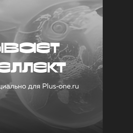
ывает
еллект
иально для Plus‑one.ru