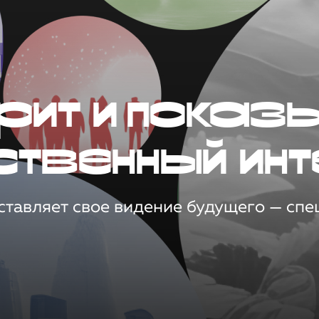
рит и показ
ственный инт
тавляет свое видение будущего — спец