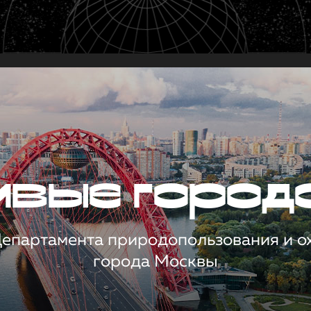
чивые город
 Департамента природопользования и 
города Москвы