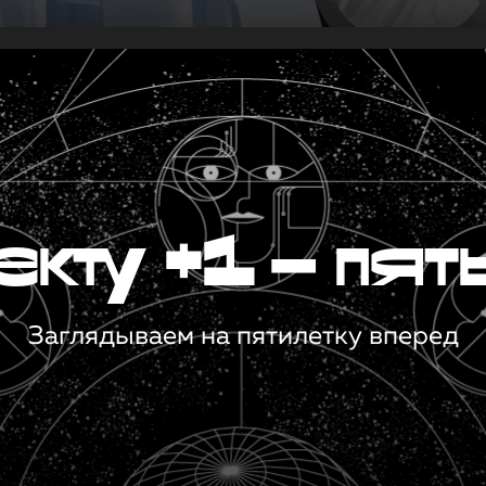
кту +1 — пят
Заглядываем на пятилетку вперед