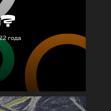
о?
22 года