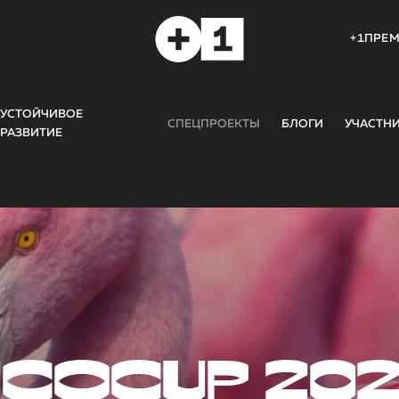
+1ПРЕ
УСТОЙЧИВОЕ
СПЕЦПРОЕКТЫ
БЛОГИ
УЧАСТН
РАЗВИТИЕ
COCUP 20