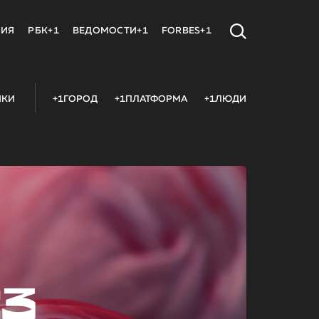
МИЯ
РБК+1
ВЕДОМОСТИ+1
FORBES+1
ИКИ
+1ГОРОД
+1ПЛАТФОРМА
+1ЛЮДИ
23