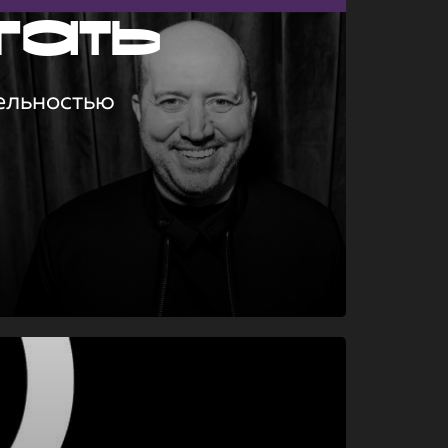
гать
ельностью