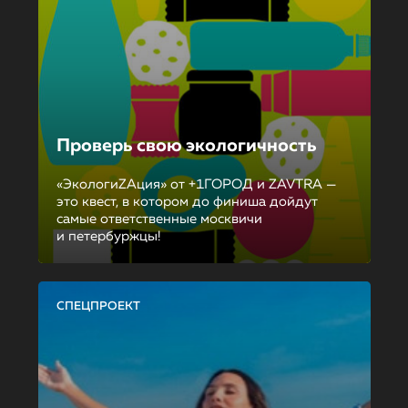
Проверь свою экологичность
«ЭкологиZAция» от +1ГОРОД и ZAVTRA —
это квест, в котором до финиша дойдут
самые ответственные москвичи
и петербуржцы!
СПЕЦПРОЕКТ