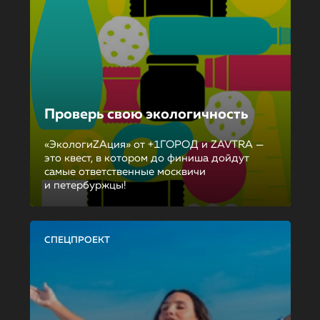
Проверь свою экологичность
«ЭкологиZAция» от +1ГОРОД и ZAVTRA —
это квест, в котором до финиша дойдут
самые ответственные москвичи
и петербуржцы!
СПЕЦПРОЕКТ