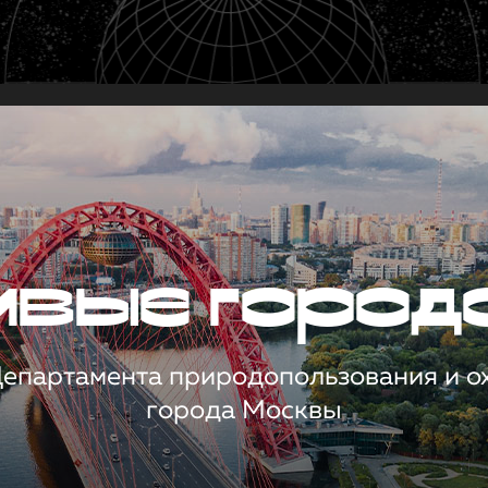
чивые город
 Департамента природопользования и 
города Москвы