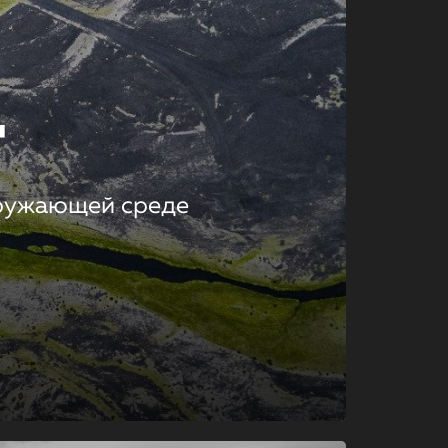
т
кружающей среде