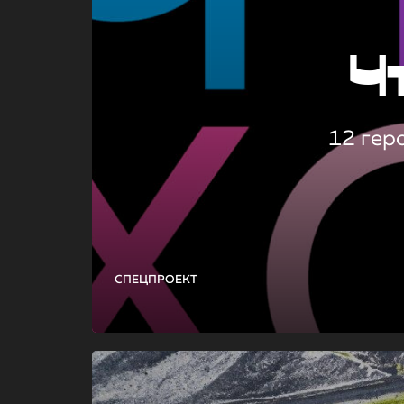
Ч
12 гер
СПЕЦПРОЕКТ