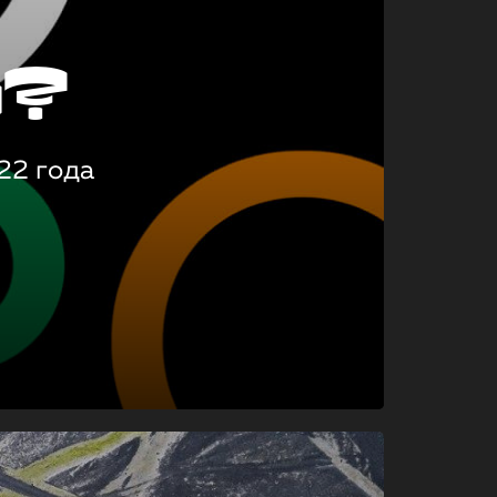
о?
22 года