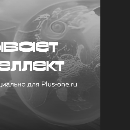
ывает
еллект
иально для Plus‑one.ru