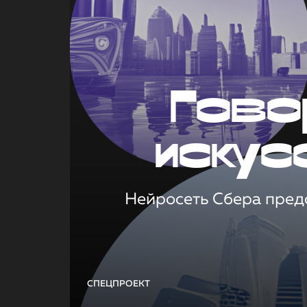
Гово
искус
Нейросеть Сбера предс
СПЕЦПРОЕКТ