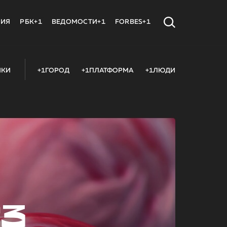
МИЯ
РБК+1
ВЕДОМОСТИ+1
FORBES+1
ИКИ
+1ГОРОД
+1ПЛАТФОРМА
+1ЛЮДИ
23