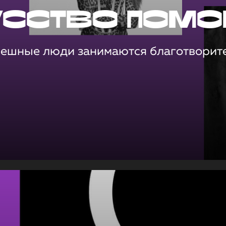
усство помо
пешные люди занимаются благотворит