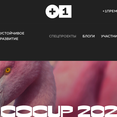
+1ПРЕ
УСТОЙЧИВОЕ
СПЕЦПРОЕКТЫ
БЛОГИ
УЧАСТН
РАЗВИТИЕ
COCUP 20