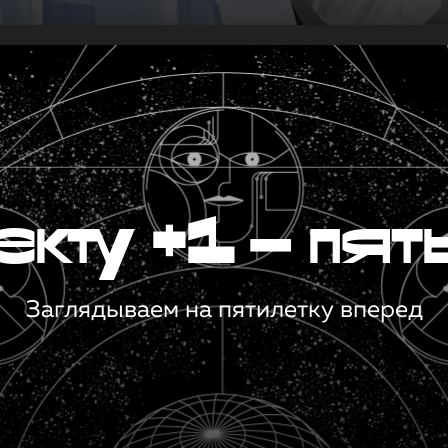
кту +1 — пят
Заглядываем на пятилетку вперед