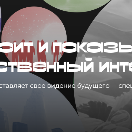
рит и показ
ственный инт
тавляет свое видение будущего — спец