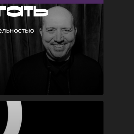
гать
ельностью