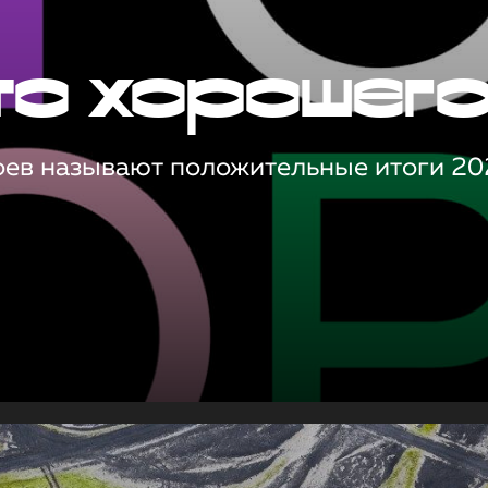
то хорошег
оев называют положительные итоги 20