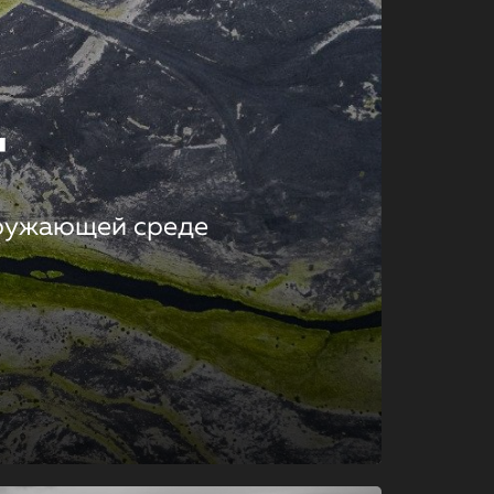
т
кружающей среде