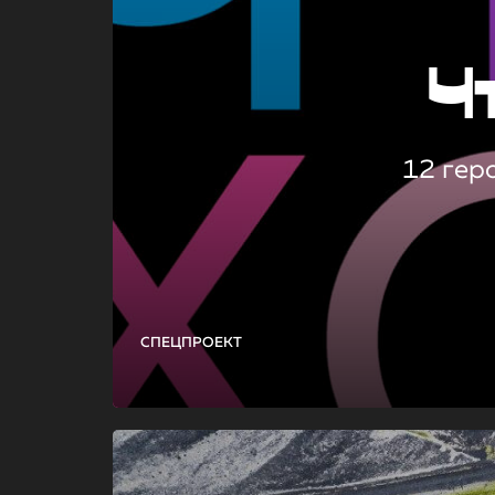
Ч
12 гер
СПЕЦПРОЕКТ