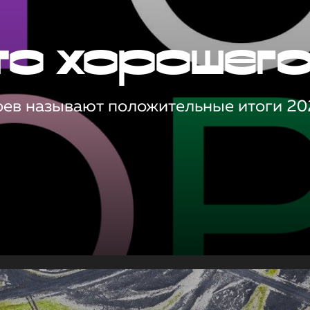
то хорошег
оев называют положительные итоги 20