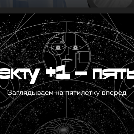
кту +1 — пят
Заглядываем на пятилетку вперед