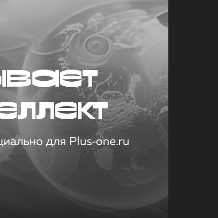
ывает
еллект
иально для Plus‑one.ru