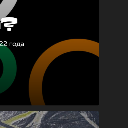
о?
22 года