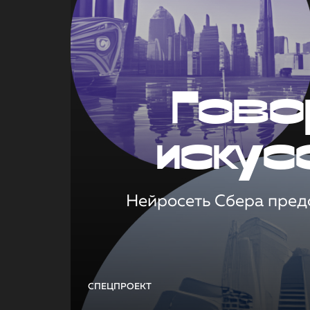
Гово
искус
Нейросеть Сбера предс
СПЕЦПРОЕКТ