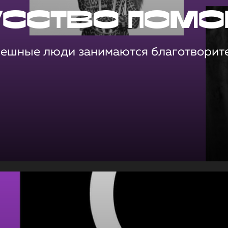
усство помо
пешные люди занимаются благотворит