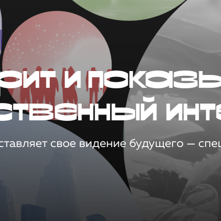
рит и показ
ственный инт
тавляет свое видение будущего — спец