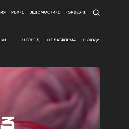
МИЯ
РБК+1
ВЕДОМОСТИ+1
FORBES+1
ИКИ
+1ГОРОД
+1ПЛАТФОРМА
+1ЛЮДИ
23