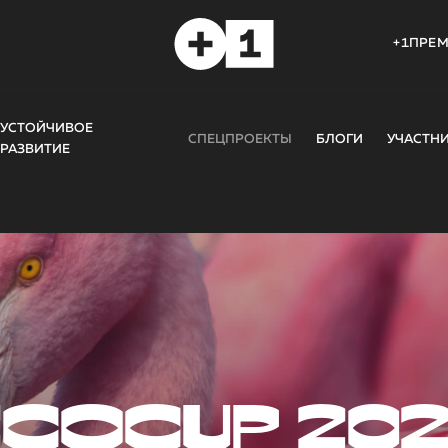
+1ПРЕ
УСТОЙЧИВОЕ
СПЕЦПРОЕКТЫ
БЛОГИ
УЧАСТН
РАЗВИТИЕ
COCUP 20