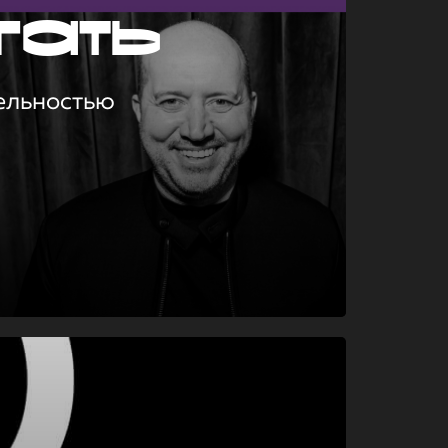
гать
ельностью