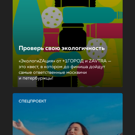
Проверь свою экологичность
«ЭкологиZAция» от +1ГОРОД и ZAVTRA —
это квест, в котором до финиша дойдут
самые ответственные москвичи
и петербуржцы!
СПЕЦПРОЕКТ