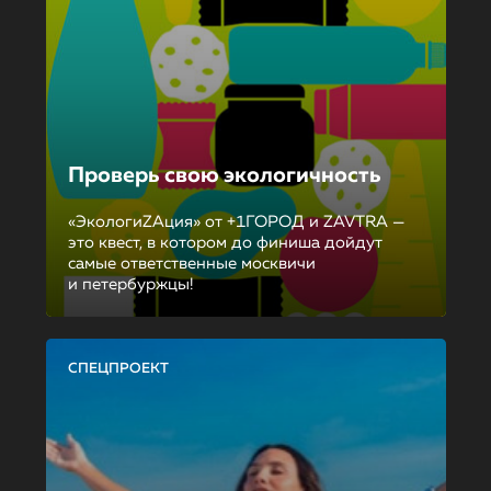
Проверь свою экологичность
«ЭкологиZAция» от +1ГОРОД и ZAVTRA —
это квест, в котором до финиша дойдут
самые ответственные москвичи
и петербуржцы!
СПЕЦПРОЕКТ