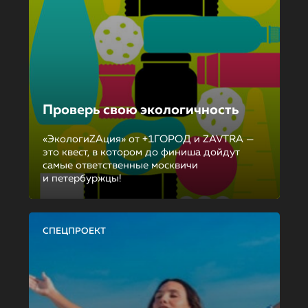
Проверь свою экологичность
«ЭкологиZAция» от +1ГОРОД и ZAVTRA —
это квест, в котором до финиша дойдут
самые ответственные москвичи
и петербуржцы!
СПЕЦПРОЕКТ