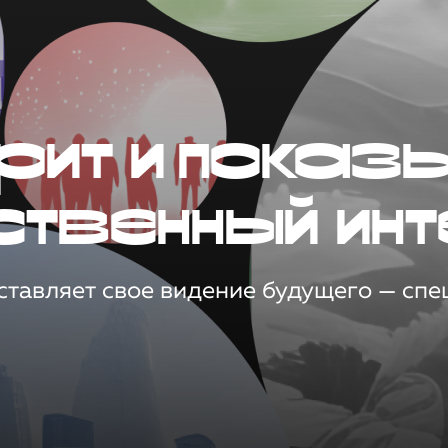
рит и показ
ственный инт
тавляет свое видение будущего — спец