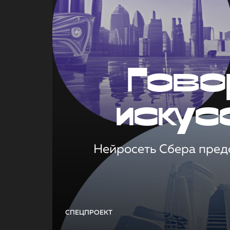
Гово
искус
Нейросеть Сбера предс
СПЕЦПРОЕКТ