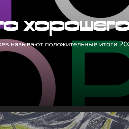
то хорошег
оев называют положительные итоги 20