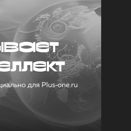
ывает
еллект
иально для Plus‑one.ru