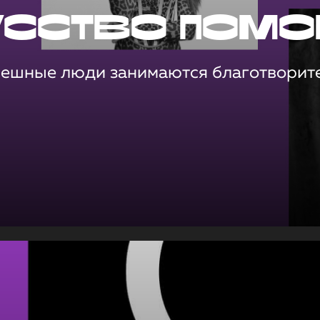
усство помо
пешные люди занимаются благотворит