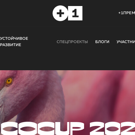
+1ПРЕ
УСТОЙЧИВОЕ
СПЕЦПРОЕКТЫ
БЛОГИ
УЧАСТН
РАЗВИТИЕ
COCUP 20