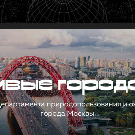
чивые город
 Департамента природопользования и 
города Москвы