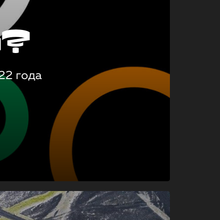
о?
22 года