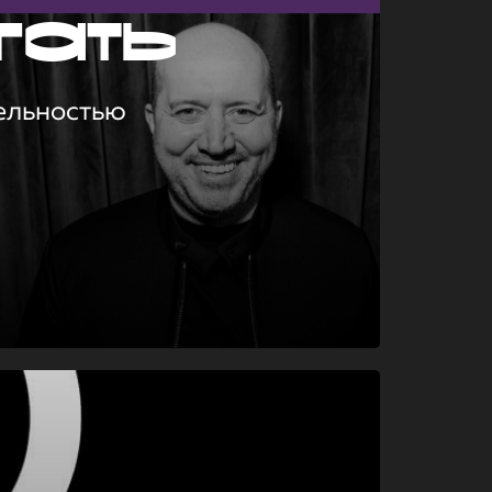
гать
ельностью