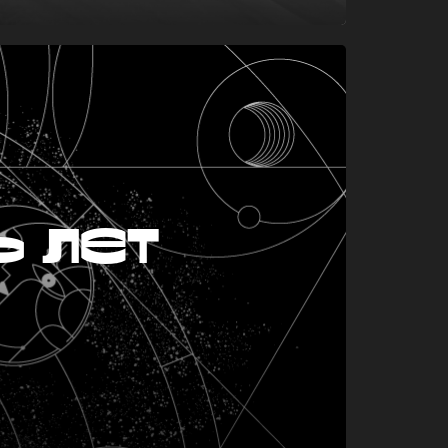
ь лет