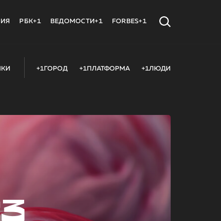
МИЯ
РБК+1
ВЕДОМОСТИ+1
FORBES+1
ИКИ
+1ГОРОД
+1ПЛАТФОРМА
+1ЛЮДИ
23