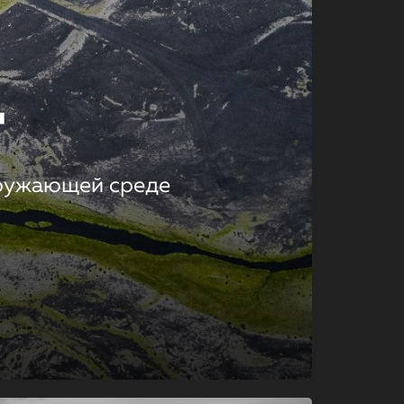
т
кружающей среде