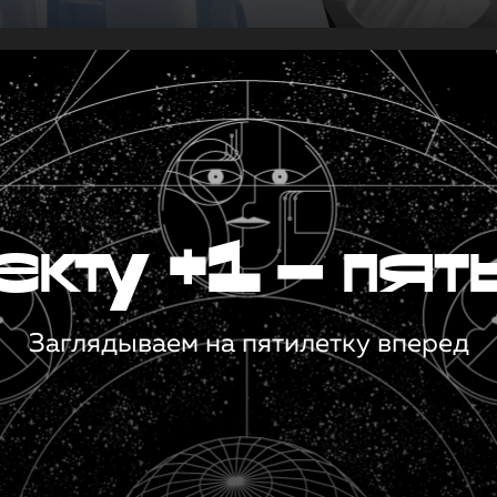
кту +1 — пят
Заглядываем на пятилетку вперед