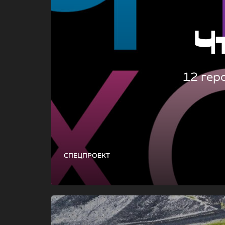
Ч
12 гер
СПЕЦПРОЕКТ