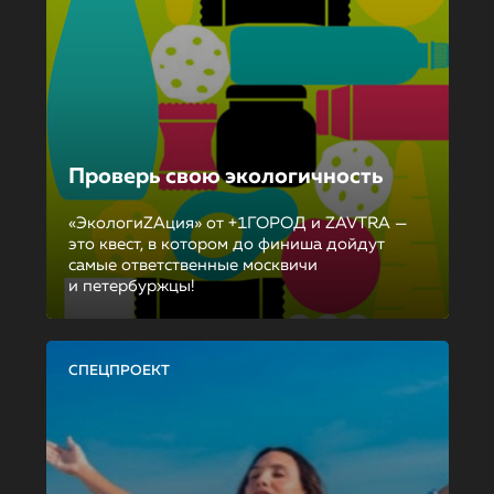
Проверь свою экологичность
«ЭкологиZAция» от +1ГОРОД и ZAVTRA —
это квест, в котором до финиша дойдут
самые ответственные москвичи
и петербуржцы!
СПЕЦПРОЕКТ