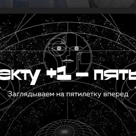
кту +1 — пят
Заглядываем на пятилетку вперед