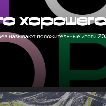
то хорошег
оев называют положительные итоги 20