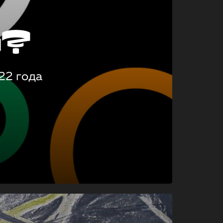
о?
22 года