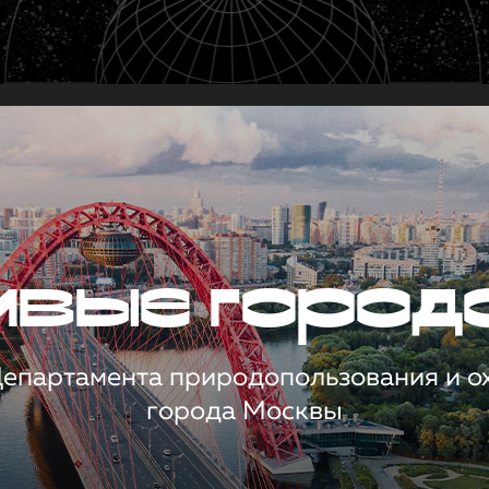
чивые город
 Департамента природопользования и 
города Москвы