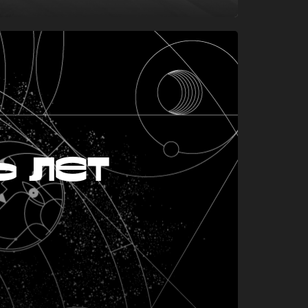
ь лет