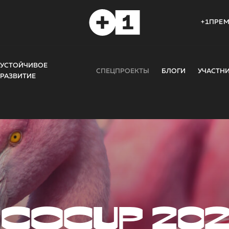
+1ПРЕ
УСТОЙЧИВОЕ
СПЕЦПРОЕКТЫ
БЛОГИ
УЧАСТН
РАЗВИТИЕ
COCUP 20