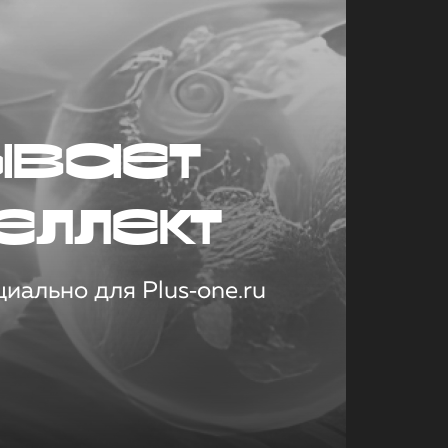
ывает
еллект
иально для Plus‑one.ru