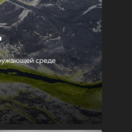
т
кружающей среде