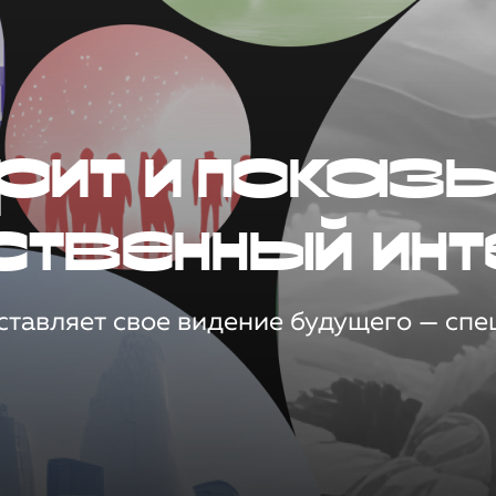
рит и показ
ственный инт
тавляет свое видение будущего — спец