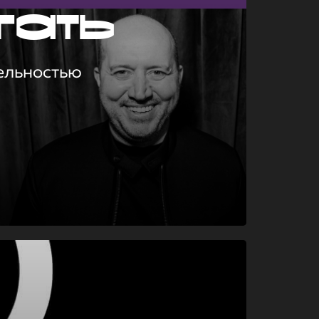
гать
ельностью