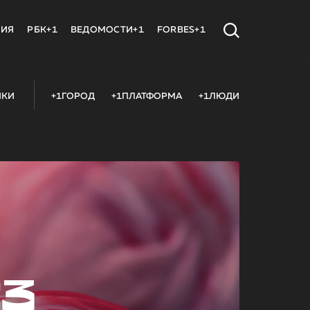
МИЯ
РБК+1
ВЕДОМОСТИ+1
FORBES+1
ИКИ
+1ГОРОД
+1ПЛАТФОРМА
+1ЛЮДИ
23