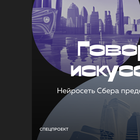
Гово
искус
Нейросеть Сбера предс
СПЕЦПРОЕКТ