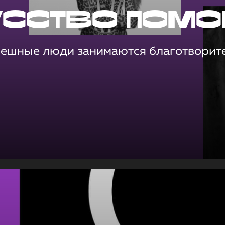
усство помо
пешные люди занимаются благотворит