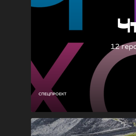
Ч
12 гер
СПЕЦПРОЕКТ