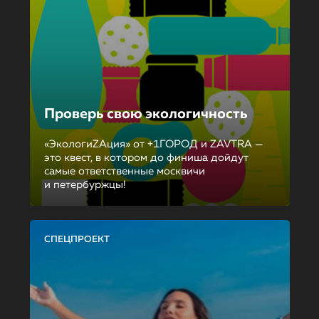
Проверь свою экологичность
«ЭкологиZAция» от +1ГОРОД и ZAVTRA —
это квест, в котором до финиша дойдут
самые ответственные москвичи
и петербуржцы!
СПЕЦПРОЕКТ