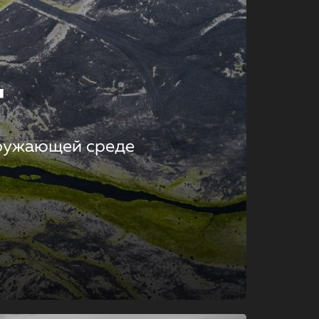
т
кружающей среде