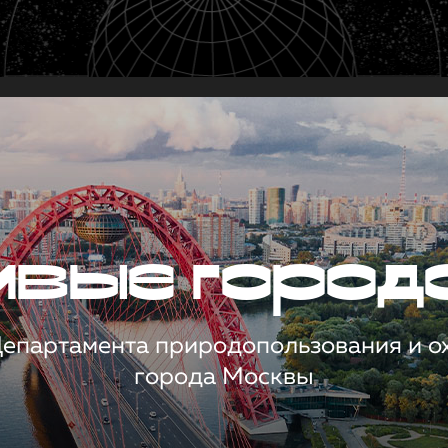
чивые город
 Департамента природопользования и 
города Москвы