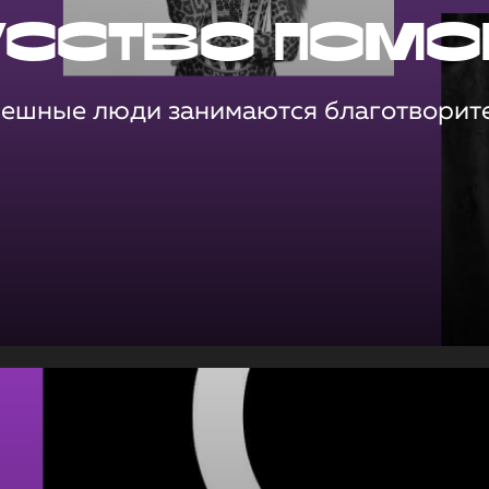
усство помо
пешные люди занимаются благотворит