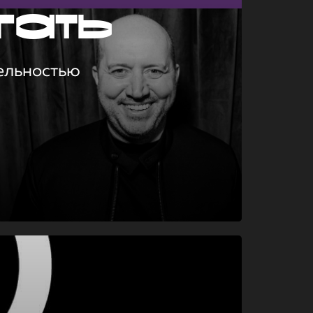
гать
ельностью