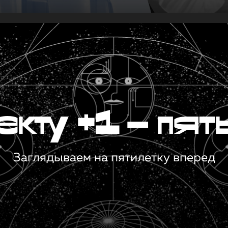
кту +1 — пят
Заглядываем на пятилетку вперед