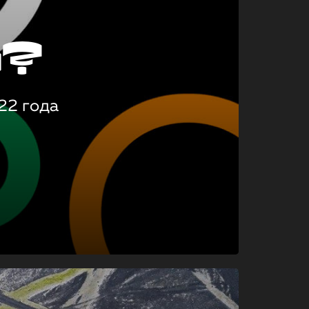
о?
22 года