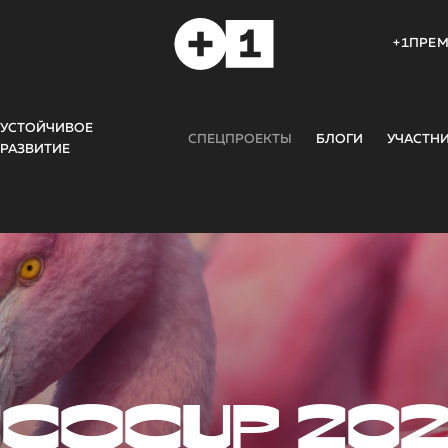
+1ПРЕ
УСТОЙЧИВОЕ
СПЕЦПРОЕКТЫ
БЛОГИ
УЧАСТН
РАЗВИТИЕ
COCUP 20