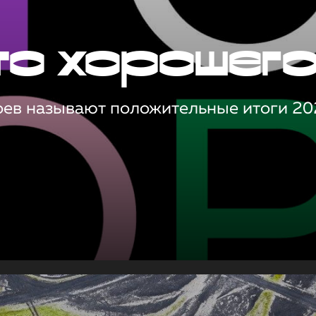
то хорошег
оев называют положительные итоги 20