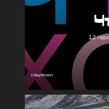
Ч
12 гер
СПЕЦПРОЕКТ