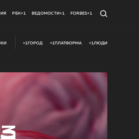
МИЯ
РБК+1
ВЕДОМОСТИ+1
FORBES+1
ИКИ
+1ГОРОД
+1ПЛАТФОРМА
+1ЛЮДИ
23