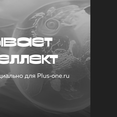
ывает
еллект
иально для Plus‑one.ru