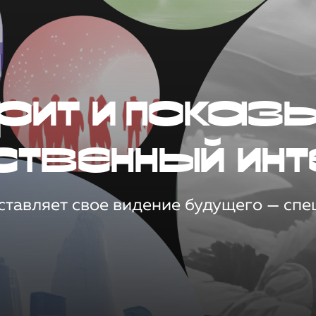
рит и показ
ственный инт
тавляет свое видение будущего — спец