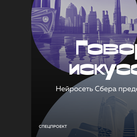
Гово
искус
Нейросеть Сбера предс
СПЕЦПРОЕКТ