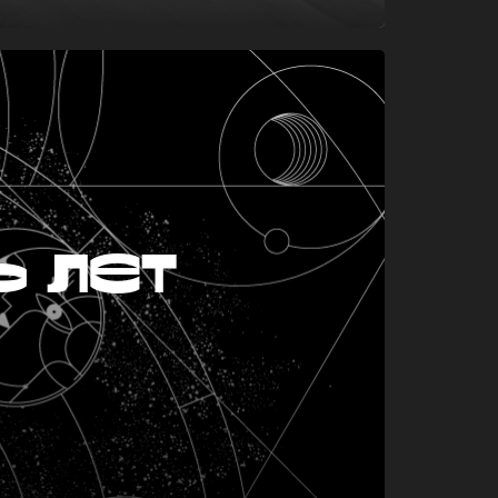
ь лет