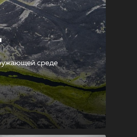
т
кружающей среде