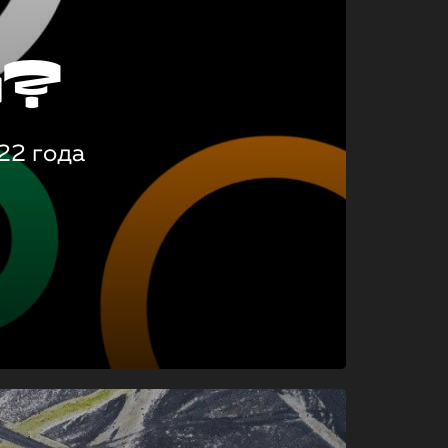
о?
22 года