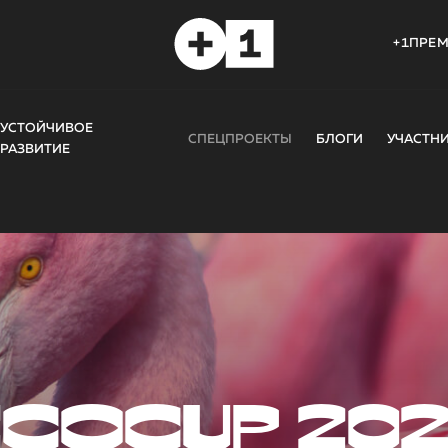
+1ПРЕ
УСТОЙЧИВОЕ
СПЕЦПРОЕКТЫ
БЛОГИ
УЧАСТН
РАЗВИТИЕ
COCUP 20