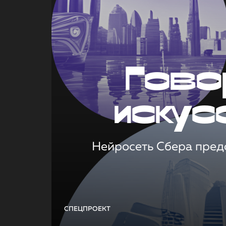
Гово
искус
Нейросеть Сбера предс
СПЕЦПРОЕКТ