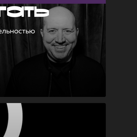
гать
ельностью