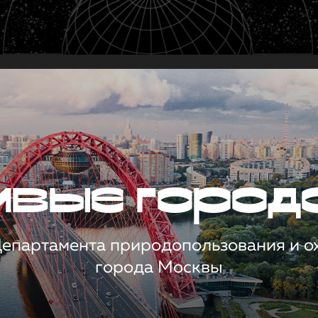
чивые город
 Департамента природопользования и 
города Москвы