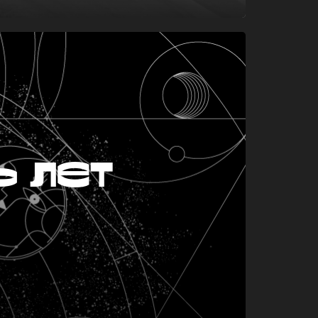
ь лет