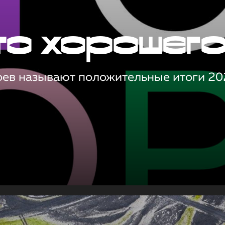
то хорошег
оев называют положительные итоги 20