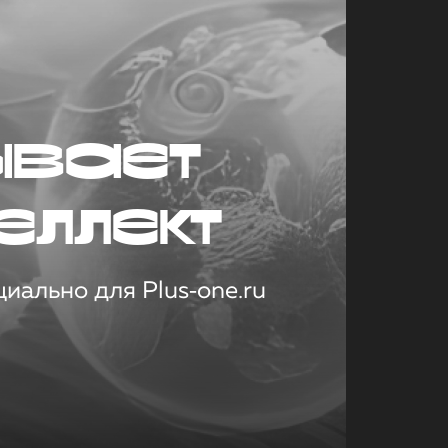
ывает
еллект
иально для Plus‑one.ru