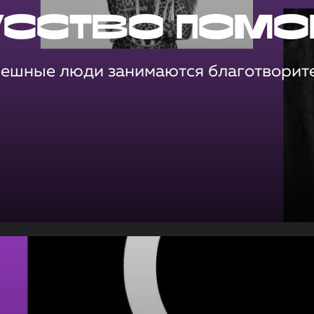
усство помо
пешные люди занимаются благотворит