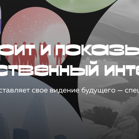
рит и показ
ственный инт
тавляет свое видение будущего — спец