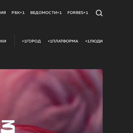
МИЯ
РБК+1
ВЕДОМОСТИ+1
FORBES+1
ИКИ
+1ГОРОД
+1ПЛАТФОРМА
+1ЛЮДИ
23