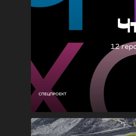
Ч
12 гер
СПЕЦПРОЕКТ