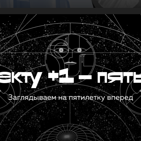
кту +1 — пят
Заглядываем на пятилетку вперед