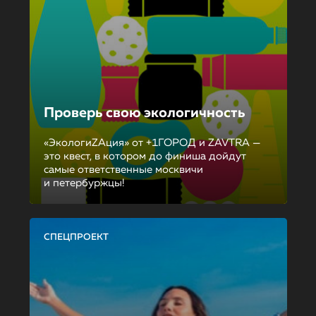
Проверь свою экологичность
«ЭкологиZAция» от +1ГОРОД и ZAVTRA —
это квест, в котором до финиша дойдут
самые ответственные москвичи
и петербуржцы!
СПЕЦПРОЕКТ