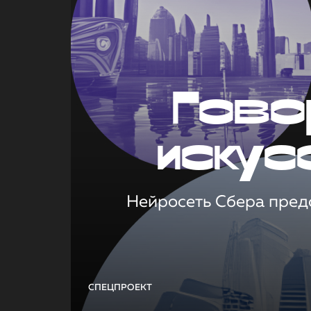
Гово
искус
Нейросеть Сбера предс
СПЕЦПРОЕКТ