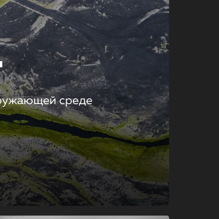
т
кружающей среде