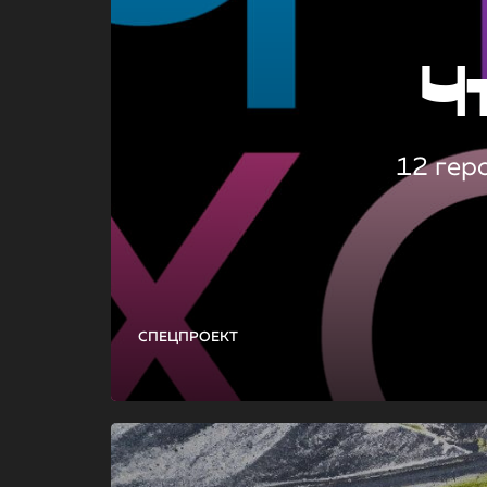
Ч
12 гер
СПЕЦПРОЕКТ