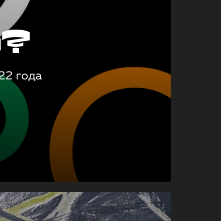
о?
22 года