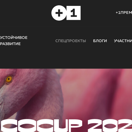
+1ПРЕ
УСТОЙЧИВОЕ
СПЕЦПРОЕКТЫ
БЛОГИ
УЧАСТН
РАЗВИТИЕ
COCUP 20