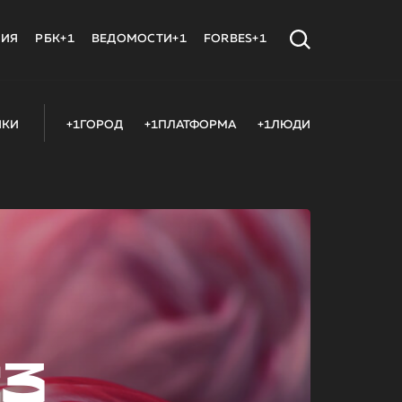
МИЯ
РБК+1
ВЕДОМОСТИ+1
FORBES+1
ИКИ
+1ГОРОД
+1ПЛАТФОРМА
+1ЛЮДИ
23