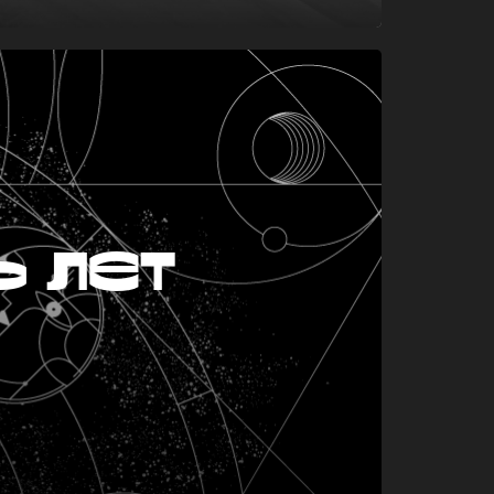
ь лет