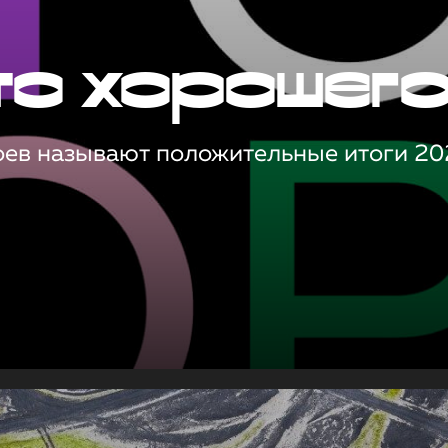
то хорошег
оев называют положительные итоги 20