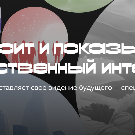
рит и показ
ственный инт
тавляет свое видение будущего — спец