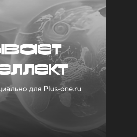
ывает
еллект
иально для Plus‑one.ru