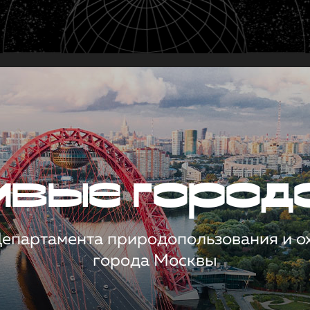
чивые город
 Департамента природопользования и 
города Москвы