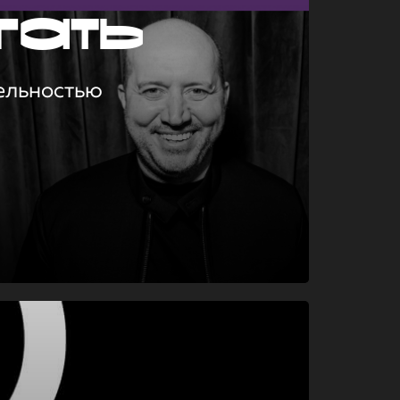
гать
ельностью