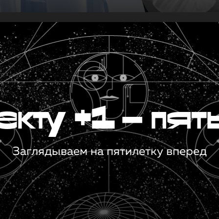
кту +1 — пят
Заглядываем на пятилетку вперед