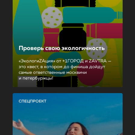
Проверь свою экологичность
«ЭкологиZAция» от +1ГОРОД и ZAVTRA —
это квест, в котором до финиша дойдут
самые ответственные москвичи
и петербуржцы!
СПЕЦПРОЕКТ