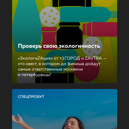
Проверь свою экологичность
«ЭкологиZAция» от +1ГОРОД и ZAVTRA —
это квест, в котором до финиша дойдут
самые ответственные москвичи
и петербуржцы!
СПЕЦПРОЕКТ