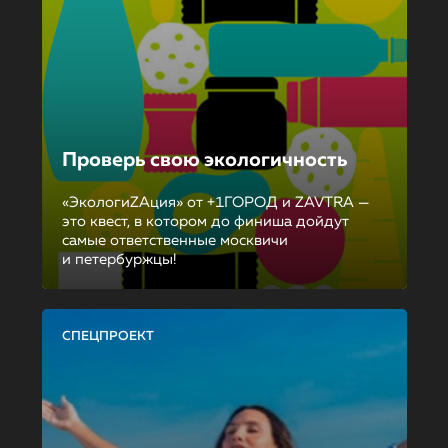
Проверь свою экологичность
«ЭкологиZAция» от +1ГОРОД и ZAVTRA —
это квест, в котором до финиша дойдут
самые ответственные москвичи
и петербуржцы!
СПЕЦПРОЕКТ