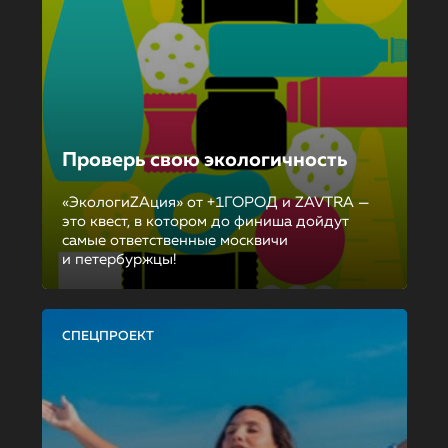
Проверь свою экологичность
«ЭкологиZAция» от +1ГОРОД и ZAVTRA —
это квест, в котором до финиша дойдут
самые ответственные москвичи
и петербуржцы!
СПЕЦПРОЕКТ