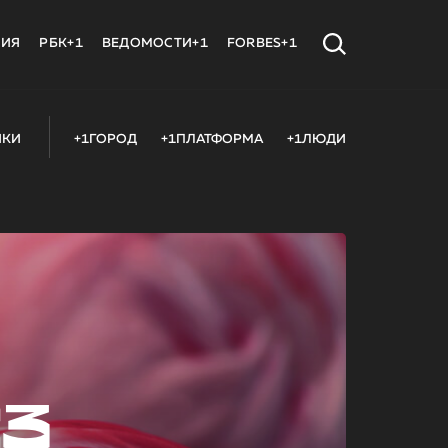
МИЯ
РБК+1
ВЕДОМОСТИ+1
FORBES+1
ИКИ
+1ГОРОД
+1ПЛАТФОРМА
+1ЛЮДИ
23