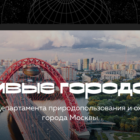
чивые город
 Департамента природопользования и 
города Москвы