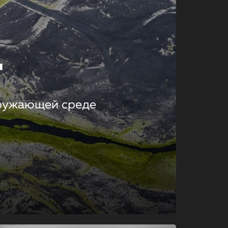
т
кружающей среде