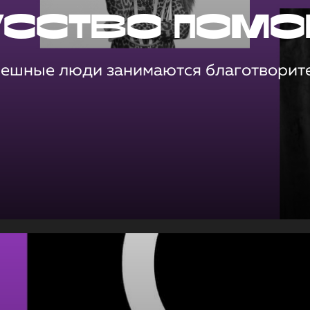
усство помо
пешные люди занимаются благотворит