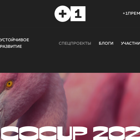
+1ПРЕ
УСТОЙЧИВОЕ
СПЕЦПРОЕКТЫ
БЛОГИ
УЧАСТН
РАЗВИТИЕ
COCUP 20