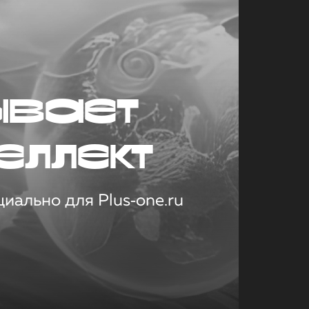
ывает
еллект
иально для Plus‑one.ru