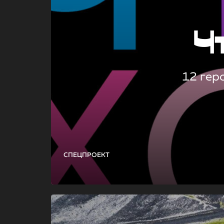
Ч
12 гер
СПЕЦПРОЕКТ