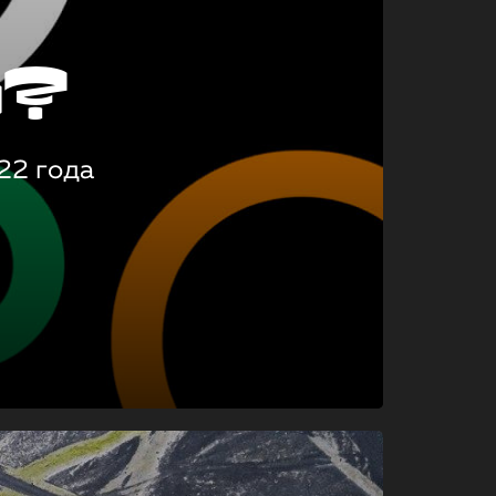
о?
22 года