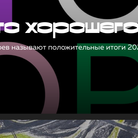
то хорошег
оев называют положительные итоги 20