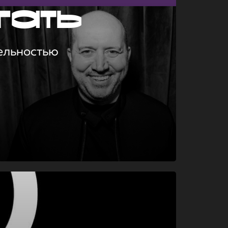
гать
ельностью