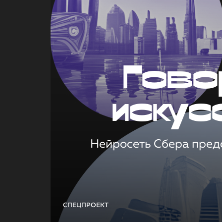
Гово
искус
Нейросеть Сбера предс
СПЕЦПРОЕКТ