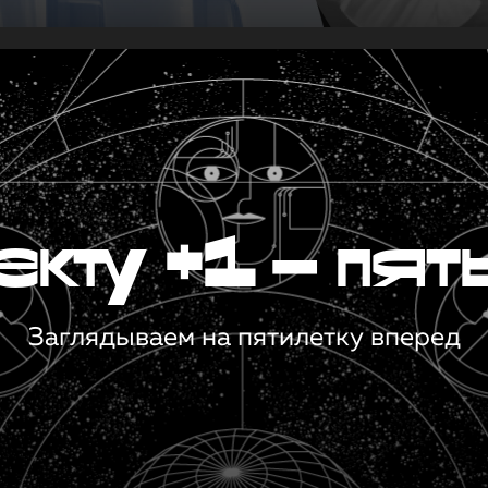
кту +1 — пят
Заглядываем на пятилетку вперед