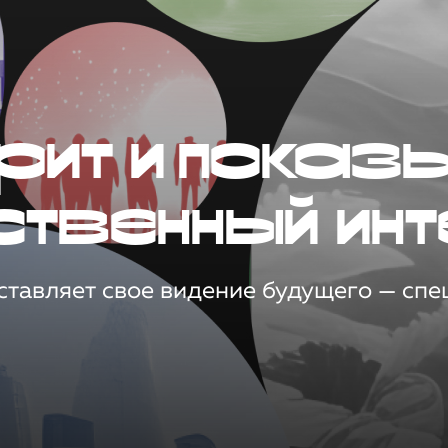
рит и показ
ственный инт
тавляет свое видение будущего — спец