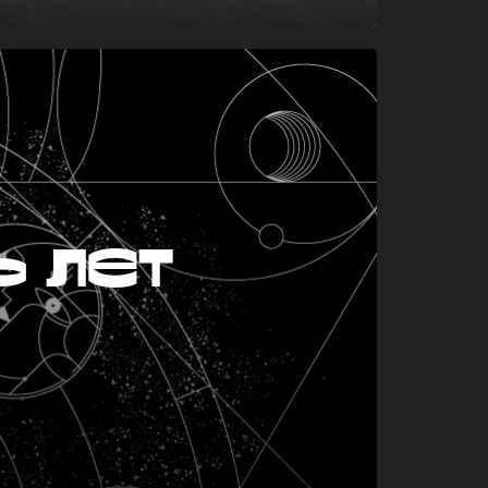
ь лет