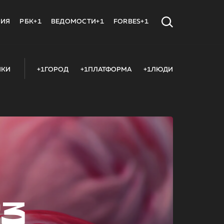
МИЯ
РБК+1
ВЕДОМОСТИ+1
FORBES+1
ИКИ
+1ГОРОД
+1ПЛАТФОРМА
+1ЛЮДИ
23