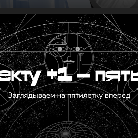
кту +1 — пят
Заглядываем на пятилетку вперед