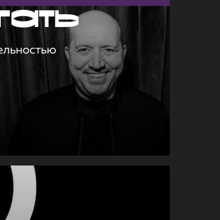
гать
ельностью