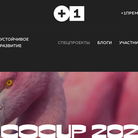
+1ПРЕ
УСТОЙЧИВОЕ
СПЕЦПРОЕКТЫ
БЛОГИ
УЧАСТН
РАЗВИТИЕ
COCUP 20