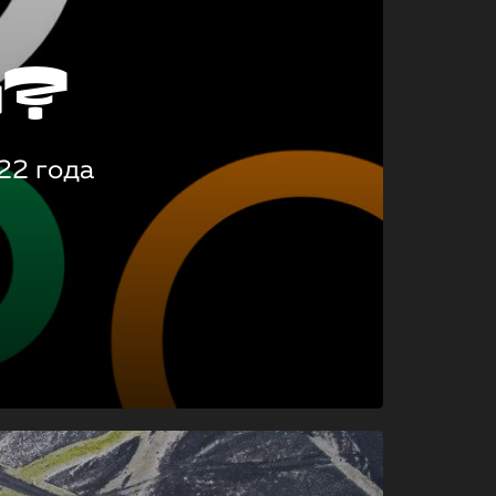
о?
22 года