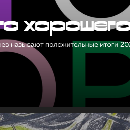
то хорошег
оев называют положительные итоги 20