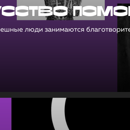
усство помо
пешные люди занимаются благотворит