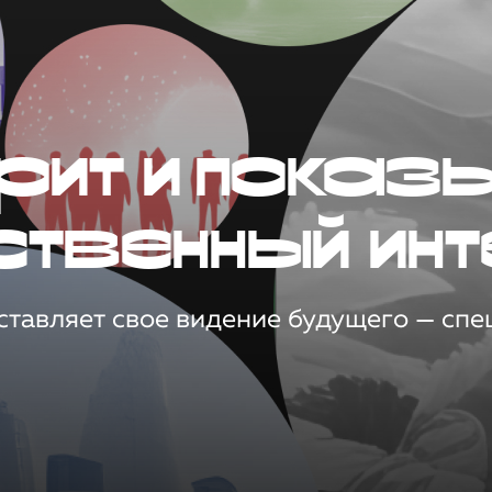
рит и показ
ственный инт
тавляет свое видение будущего — спец