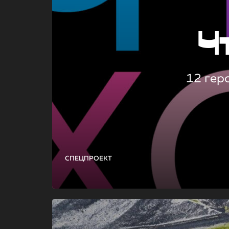
Ч
12 гер
СПЕЦПРОЕКТ