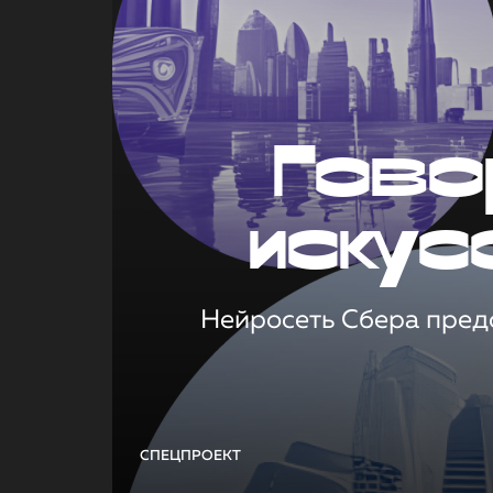
Гово
искус
Нейросеть Сбера предс
СПЕЦПРОЕКТ