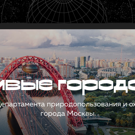
чивые город
 Департамента природопользования и 
города Москвы