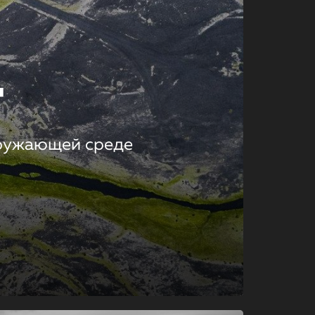
т
кружающей среде