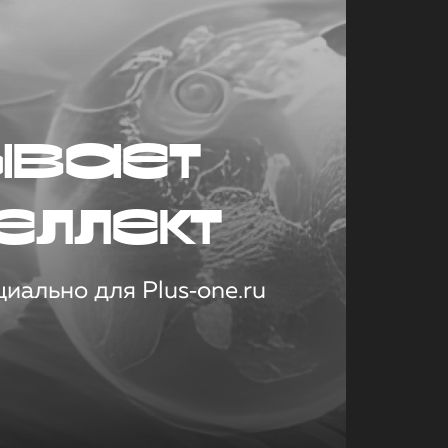
ывает
еллект
иально для Plus‑one.ru