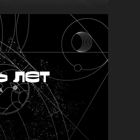
ь лет