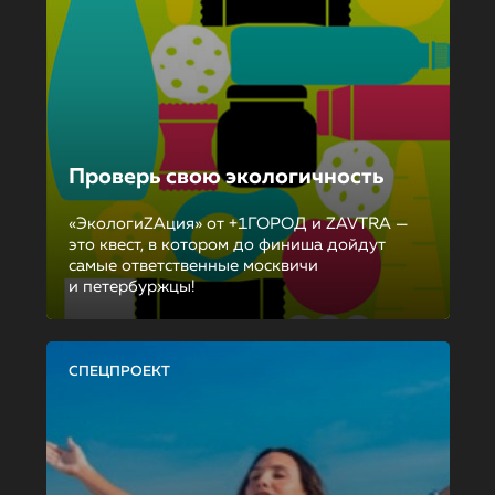
Проверь свою экологичность
«ЭкологиZAция» от +1ГОРОД и ZAVTRA —
это квест, в котором до финиша дойдут
самые ответственные москвичи
и петербуржцы!
СПЕЦПРОЕКТ