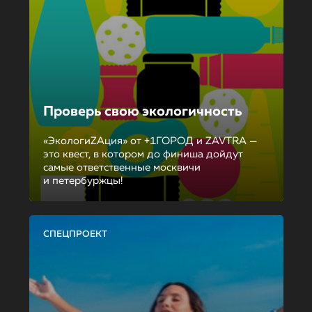
Проверь свою экологичность
«ЭкологиZAция» от +1ГОРОД и ZAVTRA —
это квест, в котором до финиша дойдут
самые ответственные москвичи
и петербуржцы!
СПЕЦПРОЕКТ