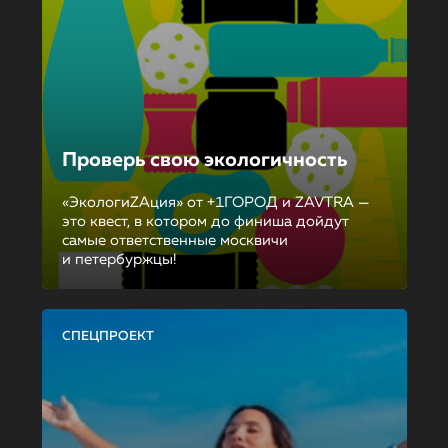
Проверь свою экологичность
«ЭкологиZAция» от +1ГОРОД и ZAVTRA —
это квест, в котором до финиша дойдут
самые ответственные москвичи
и петербуржцы!
СПЕЦПРОЕКТ