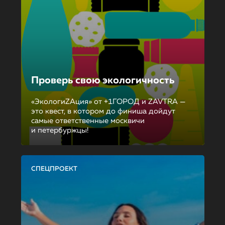
Проверь свою экологичность
«ЭкологиZAция» от +1ГОРОД и ZAVTRA —
это квест, в котором до финиша дойдут
самые ответственные москвичи
и петербуржцы!
СПЕЦПРОЕКТ