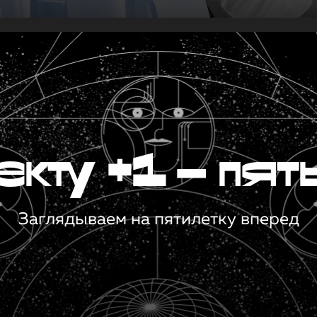
кту +1 — пят
Заглядываем на пятилетку вперед