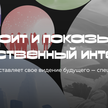
рит и показ
ственный инт
тавляет свое видение будущего — спец