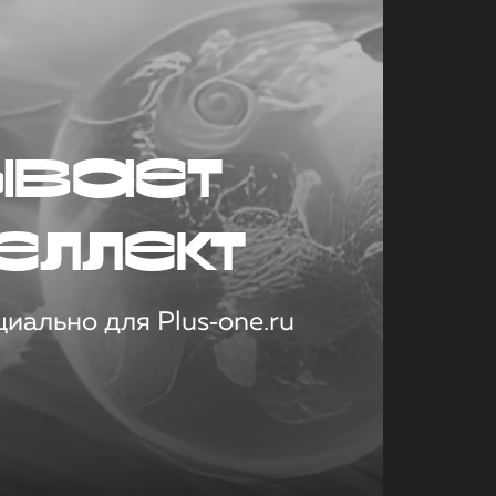
ывает
еллект
иально для Plus‑one.ru