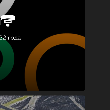
о?
22 года