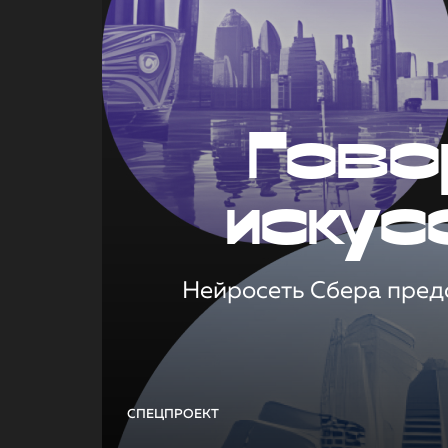
Гово
искус
Нейросеть Сбера предс
СПЕЦПРОЕКТ