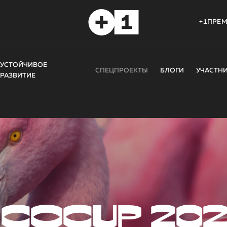
+1ПРЕ
УСТОЙЧИВОЕ
СПЕЦПРОЕКТЫ
БЛОГИ
УЧАСТН
РАЗВИТИЕ
COCUP 20