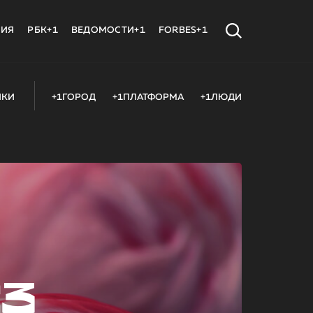
МИЯ
РБК+1
ВЕДОМОСТИ+1
FORBES+1
ИКИ
+1ГОРОД
+1ПЛАТФОРМА
+1ЛЮДИ
23