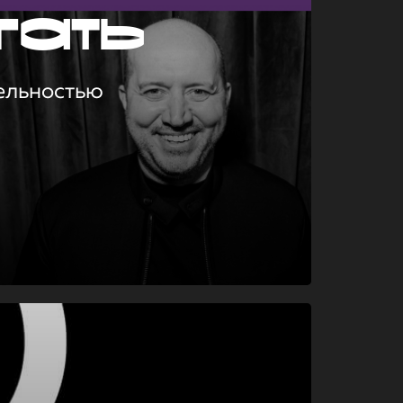
гать
ельностью