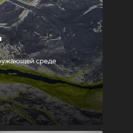
т
кружающей среде