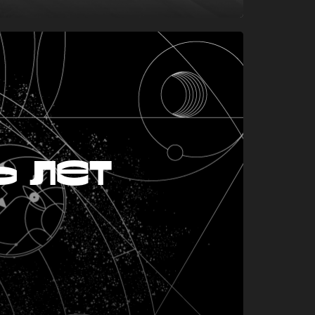
ь лет