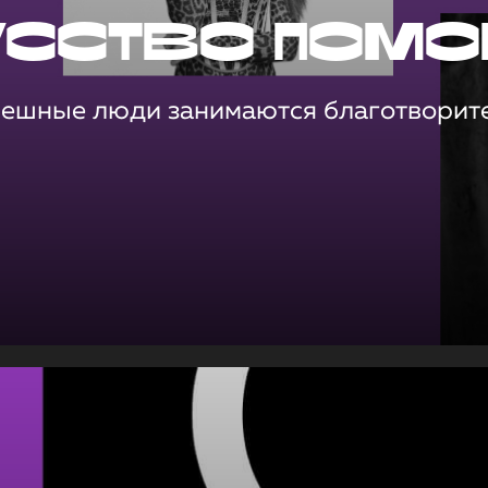
усство помо
пешные люди занимаются благотворит