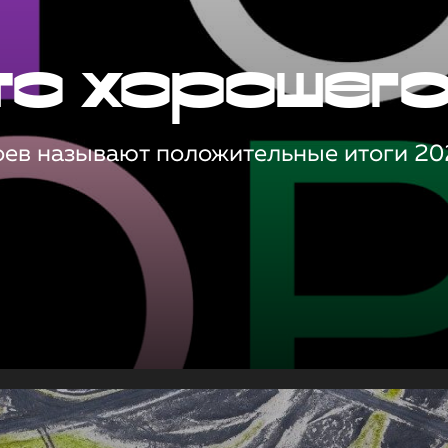
то хорошег
оев называют положительные итоги 20