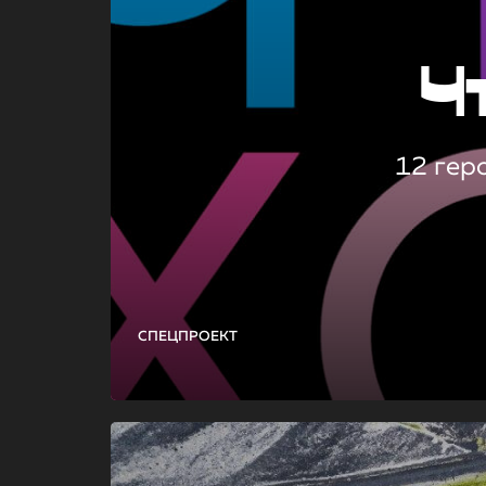
Ч
12 гер
СПЕЦПРОЕКТ