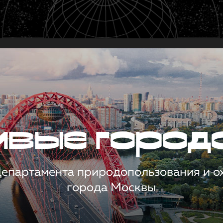
чивые город
 Департамента природопользования и 
города Москвы