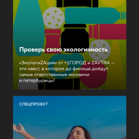
Проверь свою экологичность
«ЭкологиZAция» от +1ГОРОД и ZAVTRA —
это квест, в котором до финиша дойдут
самые ответственные москвичи
и петербуржцы!
СПЕЦПРОЕКТ