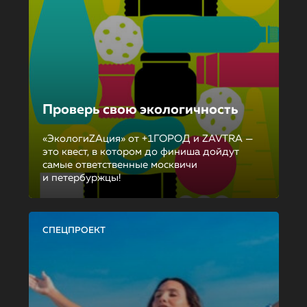
Проверь свою экологичность
«ЭкологиZAция» от +1ГОРОД и ZAVTRA —
это квест, в котором до финиша дойдут
самые ответственные москвичи
и петербуржцы!
СПЕЦПРОЕКТ