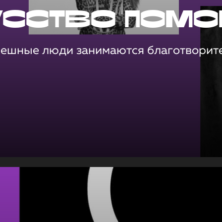
усство помо
пешные люди занимаются благотворит