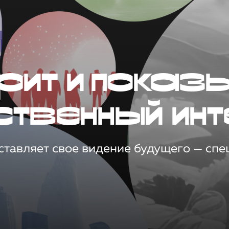
рит и показ
ственный инт
тавляет свое видение будущего — спец