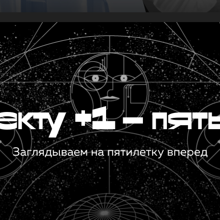
кту +1 — пят
Заглядываем на пятилетку вперед