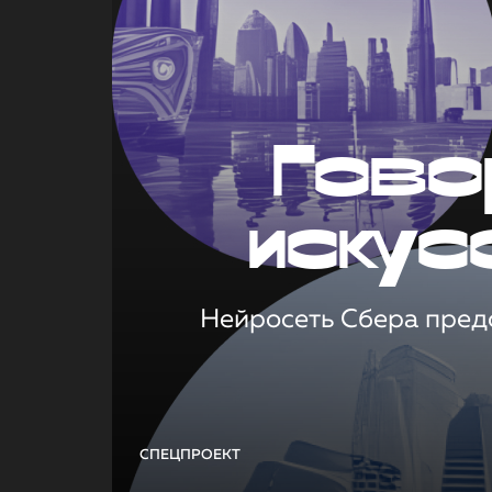
Гово
искус
Нейросеть Сбера предс
СПЕЦПРОЕКТ