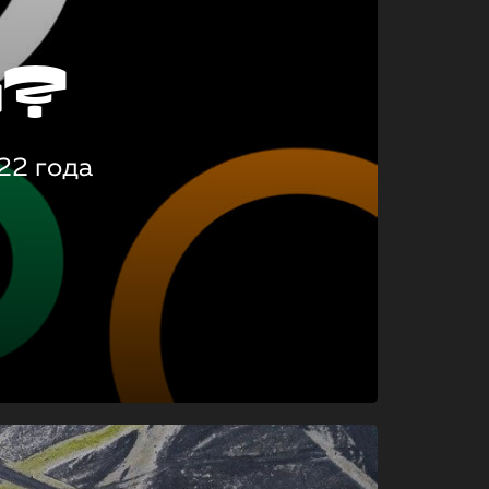
о?
22 года