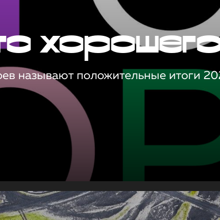
то хорошег
оев называют положительные итоги 20