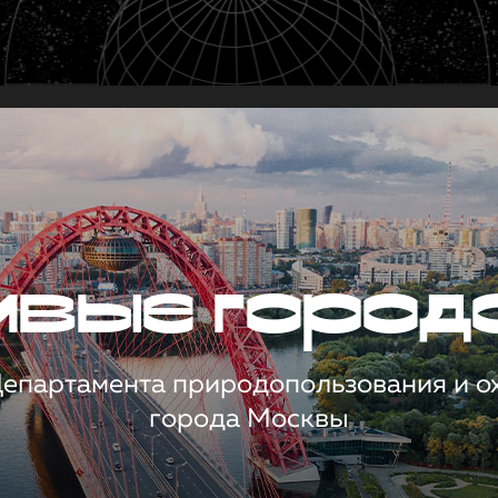
чивые город
 Департамента природопользования и 
города Москвы