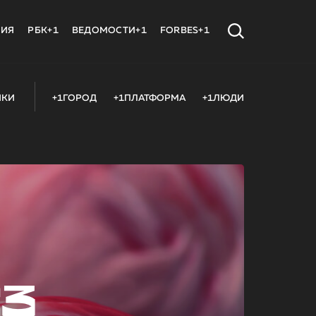
МИЯ
РБК+1
ВЕДОМОСТИ+1
FORBES+1
ИКИ
+1ГОРОД
+1ПЛАТФОРМА
+1ЛЮДИ
23