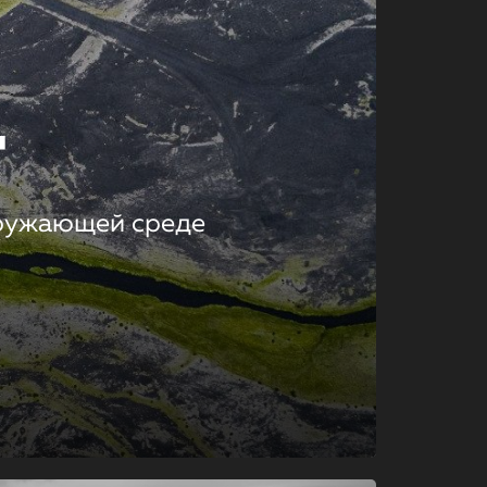
т
кружающей среде