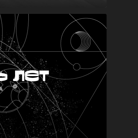
ь лет