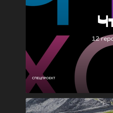
Ч
12 гер
СПЕЦПРОЕКТ