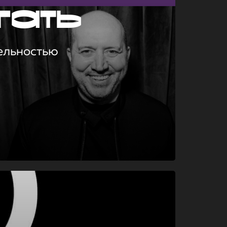
гать
ельностью