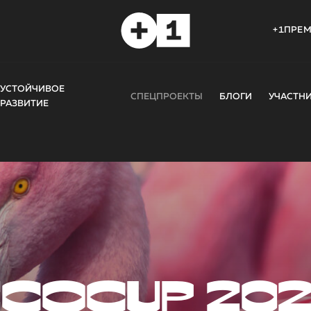
+1ПРЕ
УСТОЙЧИВОЕ
СПЕЦПРОЕКТЫ
БЛОГИ
УЧАСТН
РАЗВИТИЕ
COCUP 20