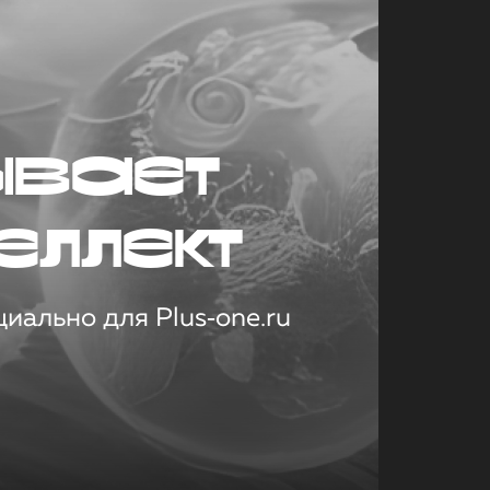
ывает
еллект
иально для Plus‑one.ru