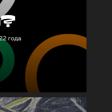
о?
22 года