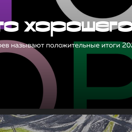
то хорошег
оев называют положительные итоги 20