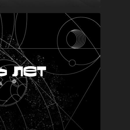
ь лет