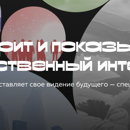
рит и показ
ственный инт
тавляет свое видение будущего — спец