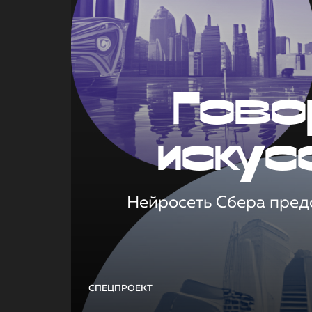
Гово
искус
Нейросеть Сбера предс
СПЕЦПРОЕКТ