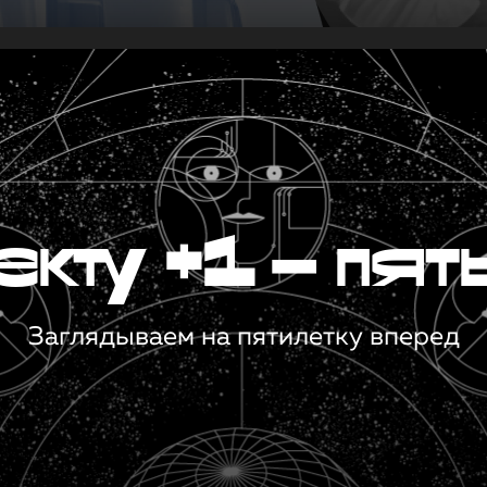
кту +1 — пят
Заглядываем на пятилетку вперед