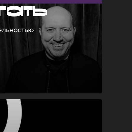
гать
ельностью