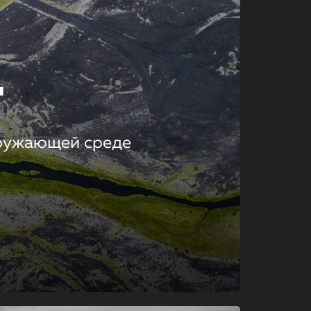
т
кружающей среде