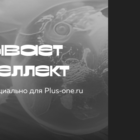
ывает
еллект
иально для Plus‑one.ru