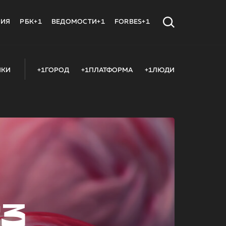
МИЯ
РБК+1
ВЕДОМОСТИ+1
FORBES+1
ИКИ
+1ГОРОД
+1ПЛАТФОРМА
+1ЛЮДИ
23