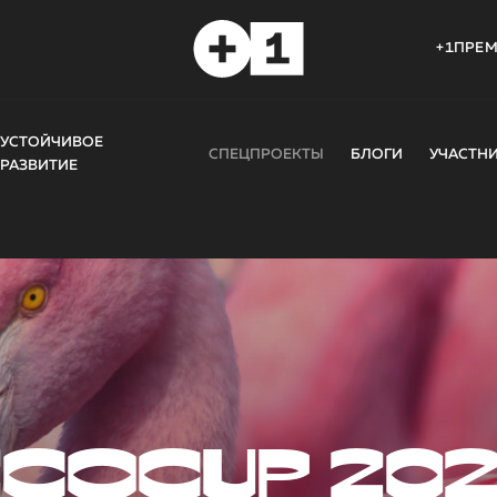
+1ПРЕ
УСТОЙЧИВОЕ
СПЕЦПРОЕКТЫ
БЛОГИ
УЧАСТН
РАЗВИТИЕ
COCUP 20