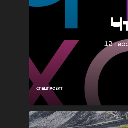
Ч
12 гер
СПЕЦПРОЕКТ