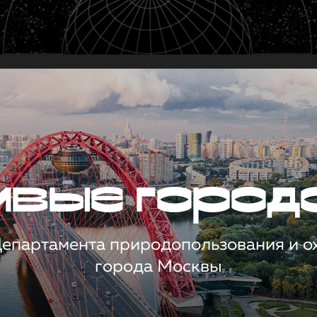
чивые город
 Департамента природопользования и 
города Москвы