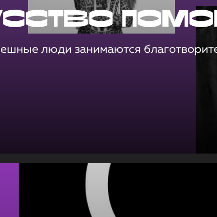
усство помо
пешные люди занимаются благотворит