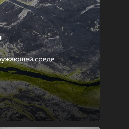
т
кружающей среде