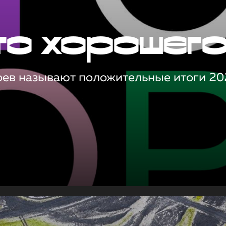
то хорошег
оев называют положительные итоги 20