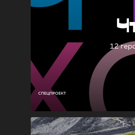
Ч
12 гер
СПЕЦПРОЕКТ