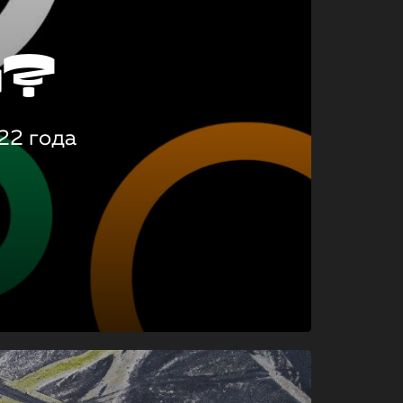
о?
22 года