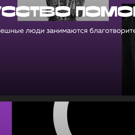
усство помо
пешные люди занимаются благотворит