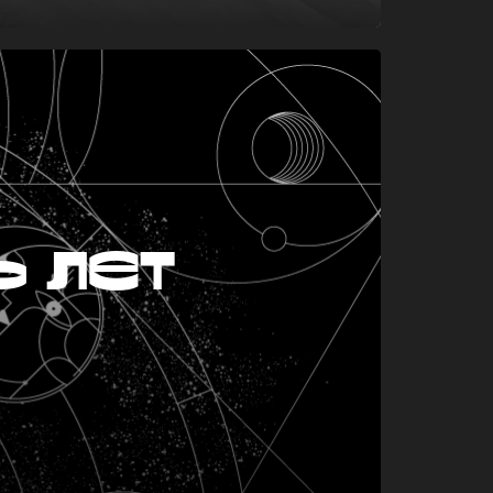
ь лет