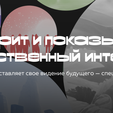
рит и показ
ственный инт
тавляет свое видение будущего — спец