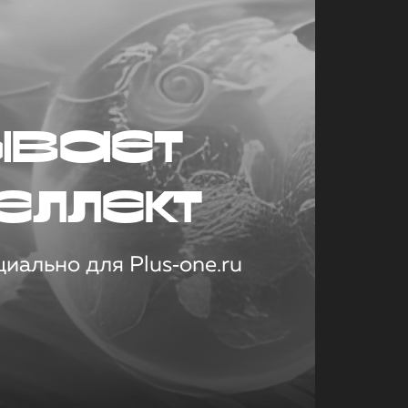
ывает
еллект
иально для Plus‑one.ru