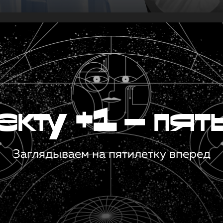
кту +1 — пят
Заглядываем на пятилетку вперед