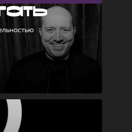
гать
ельностью