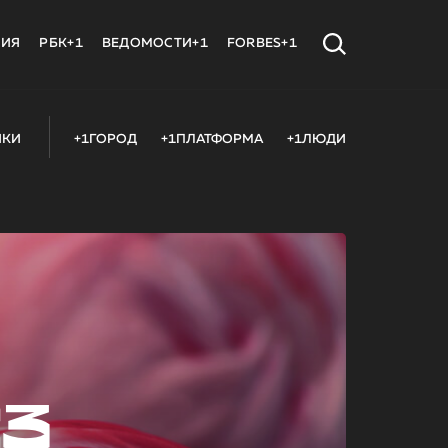
МИЯ
РБК+1
ВЕДОМОСТИ+1
FORBES+1
ИКИ
+1ГОРОД
+1ПЛАТФОРМА
+1ЛЮДИ
23