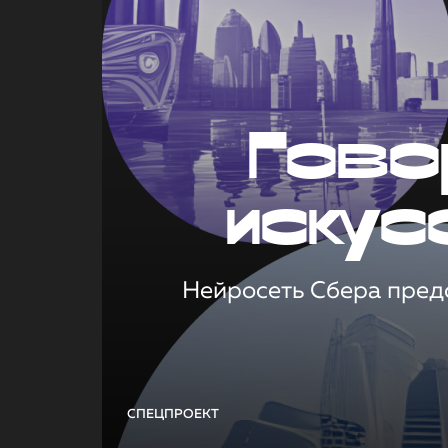
Гово
искус
Нейросеть Сбера предс
СПЕЦПРОЕКТ