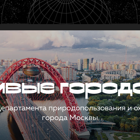
чивые город
 Департамента природопользования и 
города Москвы