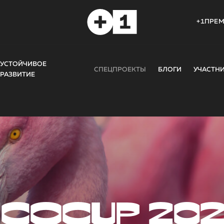
+1ПРЕ
УСТОЙЧИВОЕ
СПЕЦПРОЕКТЫ
БЛОГИ
УЧАСТН
РАЗВИТИЕ
COCUP 20