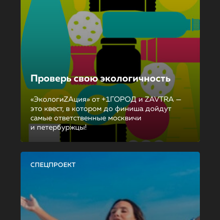
Проверь свою экологичность
«ЭкологиZAция» от +1ГОРОД и ZAVTRA —
это квест, в котором до финиша дойдут
самые ответственные москвичи
и петербуржцы!
СПЕЦПРОЕКТ