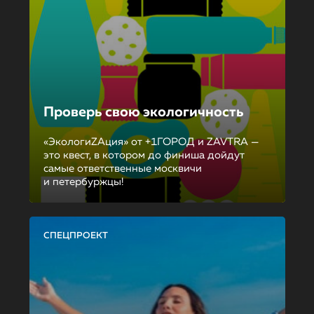
Проверь свою экологичность
«ЭкологиZAция» от +1ГОРОД и ZAVTRA —
это квест, в котором до финиша дойдут
самые ответственные москвичи
и петербуржцы!
СПЕЦПРОЕКТ