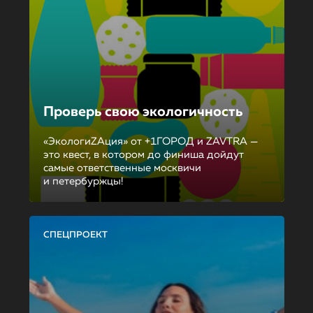
Проверь свою экологичность
«ЭкологиZAция» от +1ГОРОД и ZAVTRA —
это квест, в котором до финиша дойдут
самые ответственные москвичи
и петербуржцы!
СПЕЦПРОЕКТ