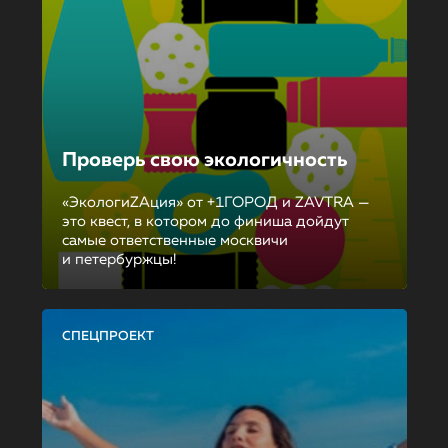
Проверь свою экологичность
«ЭкологиZAция» от +1ГОРОД и ZAVTRA —
это квест, в котором до финиша дойдут
самые ответственные москвичи
и петербуржцы!
СПЕЦПРОЕКТ