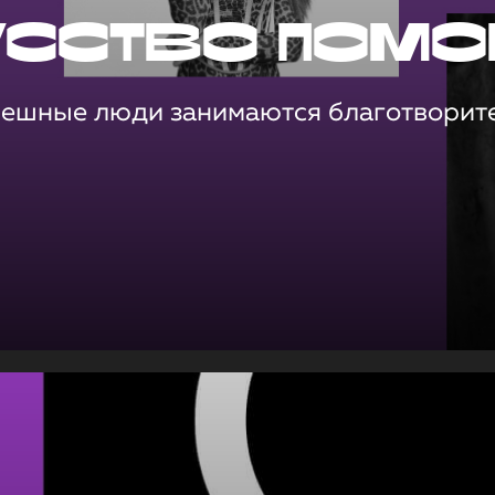
усство помо
пешные люди занимаются благотворит