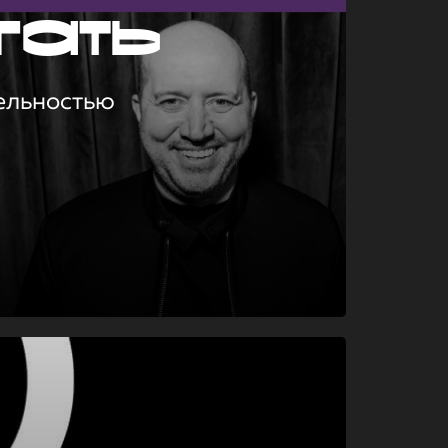
гать
ельностью