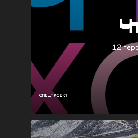
Ч
12 гер
СПЕЦПРОЕКТ