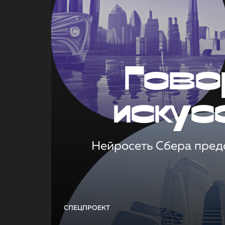
Гово
искус
Нейросеть Сбера предс
СПЕЦПРОЕКТ