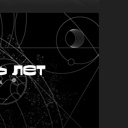
ь лет