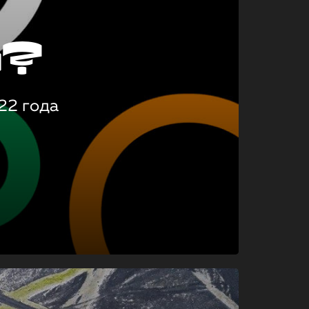
о?
22 года