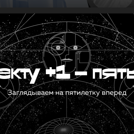
кту +1 — пят
Заглядываем на пятилетку вперед