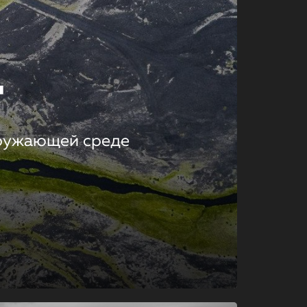
т
кружающей среде