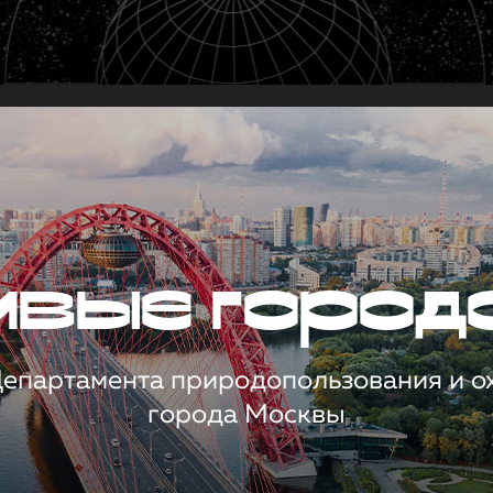
чивые город
 Департамента природопользования и 
города Москвы