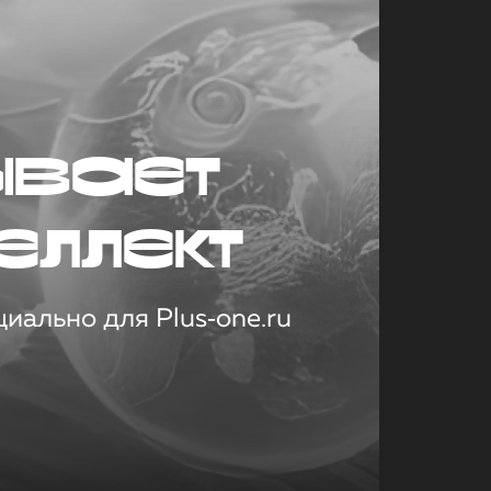
ывает
еллект
иально для Plus‑one.ru