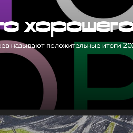
то хорошег
оев называют положительные итоги 20