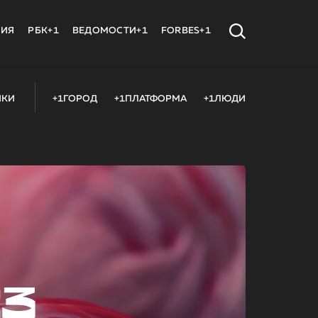
МИЯ
РБК+1
ВЕДОМОСТИ+1
FORBES+1
ИКИ
+1ГОРОД
+1ПЛАТФОРМА
+1ЛЮДИ
23