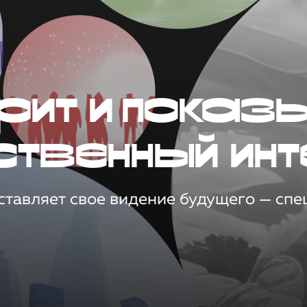
рит и показ
ственный инт
тавляет свое видение будущего — спец