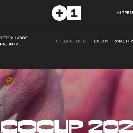
+1ПРЕ
УСТОЙЧИВОЕ
СПЕЦПРОЕКТЫ
БЛОГИ
УЧАСТН
РАЗВИТИЕ
COCUP 20